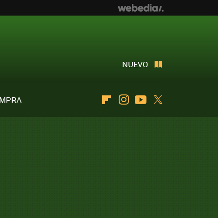
NUEVO
OMPRA
Flipboard
Instagram
Youtube
Twitter