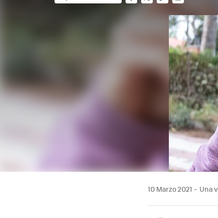
FACEBOOK
TWITTER
FLIPBOARD
E-
MAIL
10 Marzo 2021
Una ve