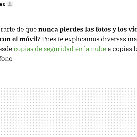
res
urarte de que
nunca pierdes las fotos y los v
con el móvil
? Pues te explicamos diversas m
desde
copias de seguridad en la nube
a copias l
éfono