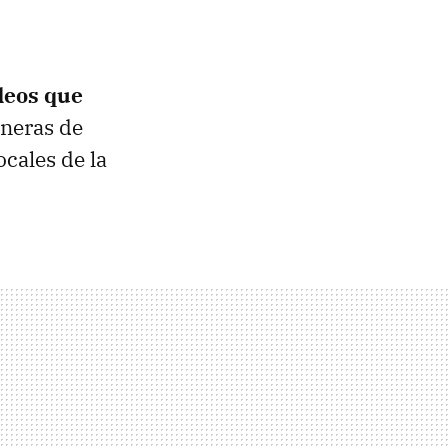
ídeos que
aneras de
ocales de la