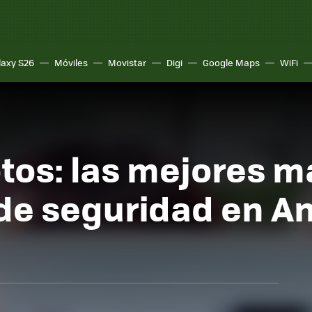
laxy S26
Móviles
Movistar
Digi
Google Maps
WiFi
otos: las mejores 
de seguridad en An