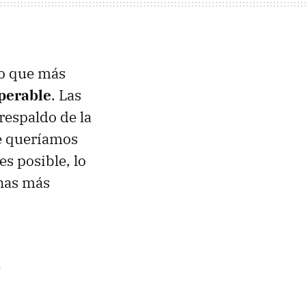
lo que más
uperable
. Las
 respaldo de la
ue queríamos
es posible, lo
anas más
s