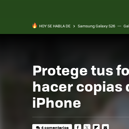
HOY SE HABLA DE
Samsung Galaxy S26
Ga
Protege tus f
hacer copias 
iPhone
4 comentarios