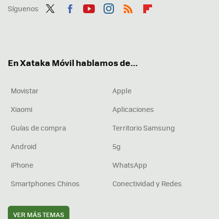
Síguenos
Twit
Fac
You
Inst
RSS
Flip
ter
ebo
tub
agr
boa
ok
e
am
rd
En Xataka Móvil hablamos de...
Movistar
Apple
Xiaomi
Aplicaciones
Guías de compra
Territorio Samsung
Android
5g
iPhone
WhatsApp
Smartphones Chinos
Conectividad y Redes
VER MÁS TEMAS