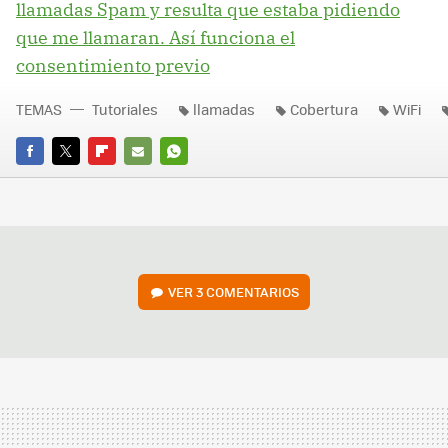
llamadas Spam y resulta que estaba pidiendo
que me llamaran. Así funciona el
consentimiento previo
TEMAS
Tutoriales
llamadas
Cobertura
WiFi
FACEBOOK
TWITTER
FLIPBOARD
E-
WHATSAPP
MAIL
VER
3 COMENTARIOS