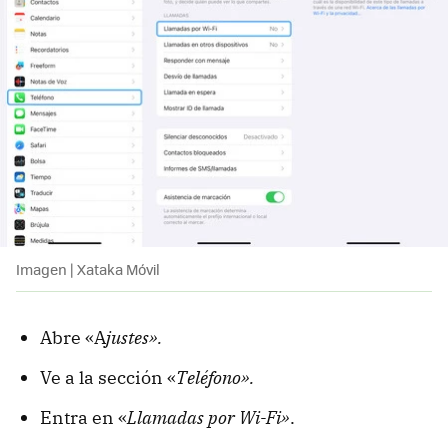
Imagen | Xataka Móvil
Abre «A
justes».
Ve a la sección «
Teléfono».
Entra en «
Llamadas por Wi-Fi»
.