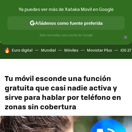
Ya puedes ver más de Xataka Movil en Google
CONECTIVIDAD
MÓVIL Y SOCIEDAD
APLICACIONES
COM
Añádenos como fuente preferida
Solo necesitas una cuenta de Google
×
HOY SE HABLA DE
Euro digital
Mundial
Móviles
Movistar Plus
iOS 27
Tu móvil esconde una función
gratuita que casi nadie activa y
sirve para hablar por teléfono en
zonas sin cobertura