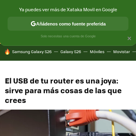
Ya puedes ver más de Xataka Movil en Google
CONECTIVIDAD
MÓVIL Y SOCIEDAD
APLICACIONES
COM
Añádenos como fuente preferida
Solo necesitas una cuenta de Google
×
HOY SE HABLA DE
Samsung Galaxy S26
Galaxy S26
Móviles
Movistar
El USB de tu router es una joya:
sirve para más cosas de las que
crees