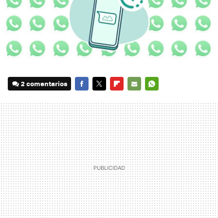
2 comentarios
FACEBOOK
TWITTER
FLIPBOARD
E-
WHATSAPP
MAIL