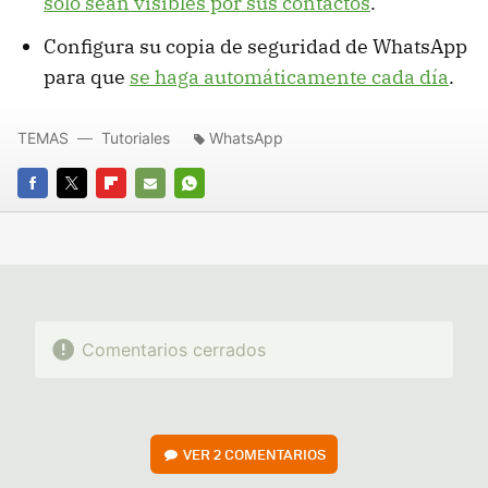
sólo sean visibles por sus contactos
.
Configura su copia de seguridad de WhatsApp
para que
se haga automáticamente cada día
.
TEMAS
Tutoriales
WhatsApp
FACEBOOK
TWITTER
FLIPBOARD
E-
WHATSAPP
MAIL
Comentarios cerrados
VER
2 COMENTARIOS