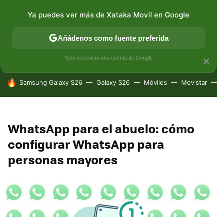
Ya puedes ver más de Xataka Movil en Google
MENÚ
NUEVO
Añádenos como fuente preferida
CONECTIVIDAD
MÓVIL Y SOCIEDAD
APLICACIONES
Solo necesitas una cuenta de Google
×
HOY SE HABLA DE
Samsung Galaxy S26
Galaxy S26
Móviles
Movistar
WhatsApp para el abuelo: cómo
configurar WhatsApp para
personas mayores