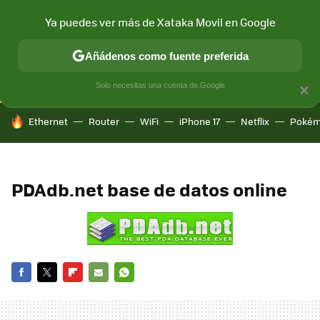
Ya puedes ver más de Xataka Movil en Google
CONECTIVIDAD
MÓVIL Y SOCIEDAD
APLICACIONES
COM
Añádenos como fuente preferida
Solo necesitas una cuenta de Google
×
HOY SE HABLA DE
Ethernet
Router
WiFi
iPhone 17
Netflix
Pokém
PDAdb.net base de datos online
FACEBOOK
TWITTER
FLIPBOARD
E-
WHATSAPP
MAIL