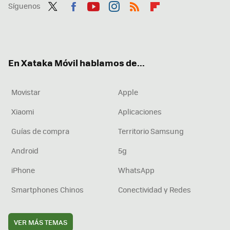
Síguenos
Twit
Fac
You
Inst
RSS
Flip
ter
ebo
tub
agr
boa
ok
e
am
rd
En Xataka Móvil hablamos de...
Movistar
Apple
Xiaomi
Aplicaciones
Guías de compra
Territorio Samsung
Android
5g
iPhone
WhatsApp
Smartphones Chinos
Conectividad y Redes
VER MÁS TEMAS