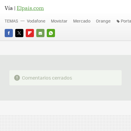
Vía |
Elpais.com
TEMAS
Vodafone
Movistar
Mercado
Orange
Porta
FACEBOOK
TWITTER
FLIPBOARD
E-
WHATSAPP
MAIL
Comentarios cerrados