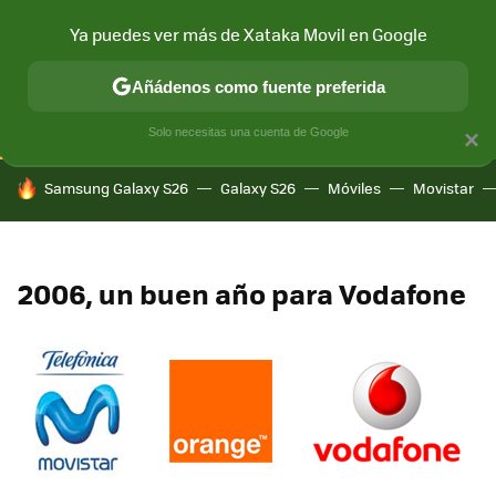
Ya puedes ver más de Xataka Movil en Google
CONECTIVIDAD
MÓVIL Y SOCIEDAD
APLICACIONES
COM
Añádenos como fuente preferida
Solo necesitas una cuenta de Google
×
HOY SE HABLA DE
Samsung Galaxy S26
Galaxy S26
Móviles
Movistar
2006, un buen año para Vodafone