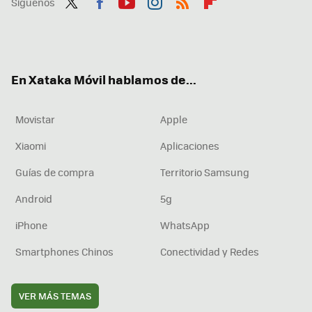
Síguenos
Twit
Fac
You
Inst
RSS
Flip
ter
ebo
tub
agr
boa
ok
e
am
rd
En Xataka Móvil hablamos de...
Movistar
Apple
Xiaomi
Aplicaciones
Guías de compra
Territorio Samsung
Android
5g
iPhone
WhatsApp
Smartphones Chinos
Conectividad y Redes
VER MÁS TEMAS