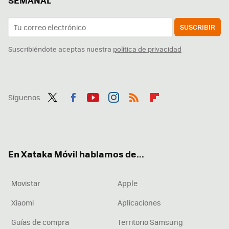
SEMANAL
SUSCRIBIR
Suscribiéndote aceptas nuestra
política de privacidad
Síguenos
Twit
Fac
You
Inst
RSS
Flip
ter
ebo
tub
agr
boa
ok
e
am
rd
En Xataka Móvil hablamos de...
Movistar
Apple
Xiaomi
Aplicaciones
Guías de compra
Territorio Samsung