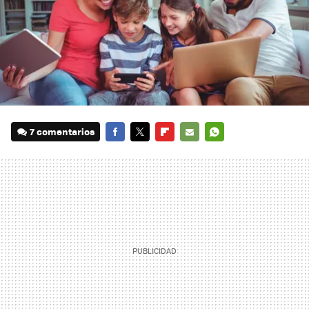
7 comentarios
FACEBOOK
TWITTER
FLIPBOARD
E-
WHATSAPP
MAIL