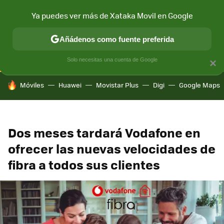
Ya puedes ver más de Xataka Movil en Google
CONECTIVIDAD
MÓVIL Y SOCIEDAD
APLICACIONES
COM
Añádenos como fuente preferida
Solo necesitas una cuenta de Google
×
HOY SE HABLA DE
Móviles
Huawei
Movistar Plus
Digi
Google Maps
Dos meses tardará Vodafone en
ofrecer las nuevas velocidades de
fibra a todos sus clientes