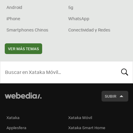
Android
5g
iPhone
WhatsApp
Smartphones Chinos
Conectividad y Redes
VER MÁS TEMAS
BUSCA
SUBIR
Xataka
Xataka Móvil
Applesfera
Xataka Smart Home