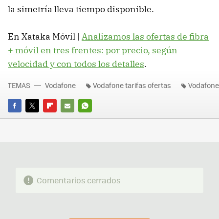
la simetría lleva tiempo disponible.
En Xataka Móvil |
Analizamos las ofertas de fibra
+ móvil en tres frentes: por precio, según
velocidad y con todos los detalles
.
TEMAS
Vodafone
Vodafone tarifas ofertas
Vodafone
FACEBOOK
TWITTER
FLIPBOARD
E-
WHATSAPP
MAIL
Comentarios cerrados