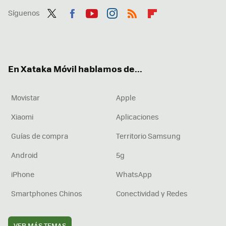
Síguenos
Twit
Fac
You
Inst
RSS
Flip
ter
ebo
tub
agr
boa
ok
e
am
rd
En Xataka Móvil hablamos de...
Movistar
Apple
Xiaomi
Aplicaciones
Guías de compra
Territorio Samsung
Android
5g
iPhone
WhatsApp
Smartphones Chinos
Conectividad y Redes
VER MÁS TEMAS