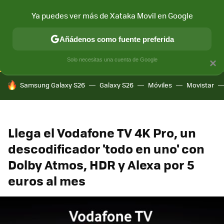
Ya puedes ver más de Xataka Movil en Google
CONECTIVIDAD
MÓVIL Y SOCIEDAD
APLICACIONES
COM
Añádenos como fuente preferida
Solo necesitas una cuenta de Google
×
HOY SE HABLA DE
Samsung Galaxy S26
Galaxy S26
Móviles
Movistar
Llega el Vodafone TV 4K Pro, un
descodificador 'todo en uno' con
Dolby Atmos, HDR y Alexa por 5
euros al mes