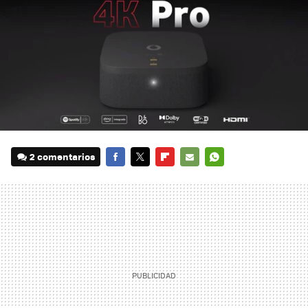
2 comentarios
FACEBOOK
TWITTER
FLIPBOARD
E-
WHATSAPP
MAIL