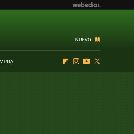
NUEVO
OMPRA
Flipboard
Instagram
Youtube
Twitter