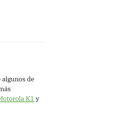
 algunos de
 más
Motorola K1
y