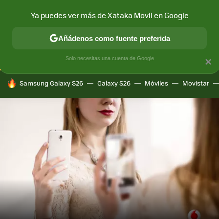
Ya puedes ver más de Xataka Movil en Google
CONECTIVIDAD
MÓVIL Y SOCIEDAD
APLICACIONES
COM
Añádenos como fuente preferida
Solo necesitas una cuenta de Google
×
HOY SE HABLA DE
Samsung Galaxy S26
Galaxy S26
Móviles
Movistar