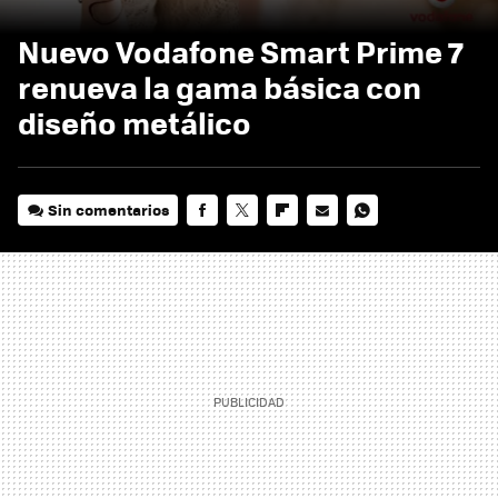
Nuevo Vodafone Smart Prime 7
renueva la gama básica con
diseño metálico
Sin comentarios
FACEBOOK
TWITTER
FLIPBOARD
E-
WHATSAPP
MAIL