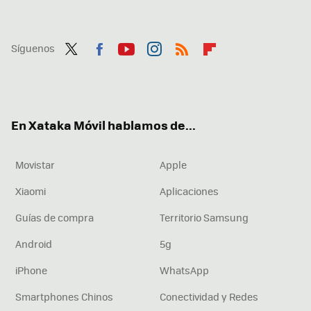
Síguenos
Twit
Fac
You
Inst
RSS
Flip
ter
ebo
tub
agr
boa
ok
e
am
rd
En Xataka Móvil hablamos de...
Movistar
Apple
Xiaomi
Aplicaciones
Guías de compra
Territorio Samsung
Android
5g
iPhone
WhatsApp
Smartphones Chinos
Conectividad y Redes