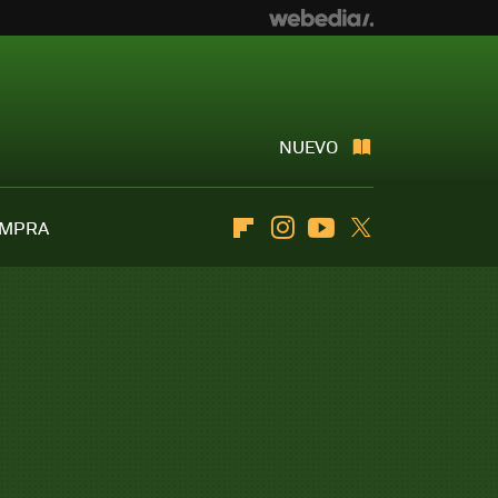
NUEVO
OMPRA
Flipboard
Instagram
Youtube
Twitter