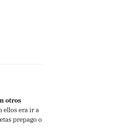
n otros
ellos era ir a
jetas prepago o