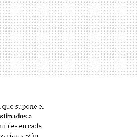
n que supone el
stinados a
nibles en cada
 varían según