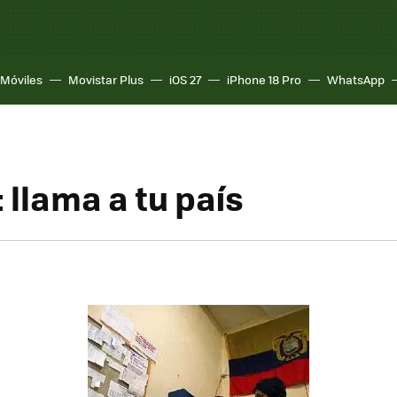
Móviles
Movistar Plus
iOS 27
iPhone 18 Pro
WhatsApp
: llama a tu país