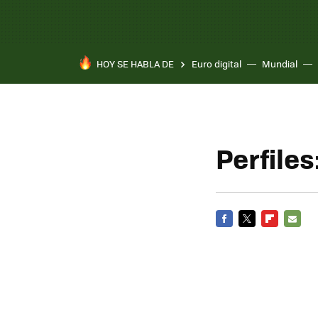
HOY SE HABLA DE
Euro digital
Mundial
Pixel 10a
Perfiles
FACEBOOK
TWITTER
FLIPBOARD
E-
MAIL