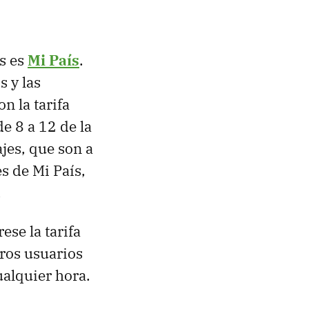
es es
Mi País
.
 y las
n la tarifa
e 8 a 12 de la
jes, que son a
s de Mi País,
.
se la tarifa
tros usuarios
alquier hora.