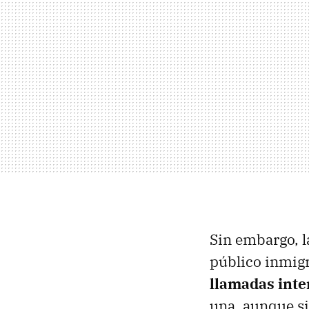
Sin embargo, l
público inmigr
llamadas inte
una, aunque si