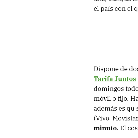
el país con el
Dispone de dos
Tarifa Juntos
domingos todo 
móvil o fijo. H
además es qu s
(Vivo, Movista
minuto
. El co