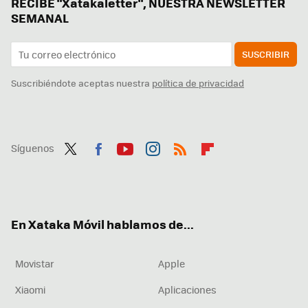
RECIBE "Xatakaletter", NUESTRA NEWSLETTER
SEMANAL
SUSCRIBIR
Suscribiéndote aceptas nuestra
política de privacidad
Síguenos
Twit
Fac
You
Inst
RSS
Flip
ter
ebo
tub
agr
boa
ok
e
am
rd
En Xataka Móvil hablamos de...
Movistar
Apple
Xiaomi
Aplicaciones