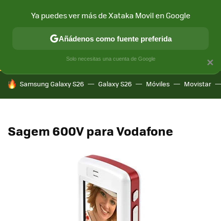
Ya puedes ver más de Xataka Movil en Google
CONECTIVIDAD
MÓVIL Y SOCIEDAD
APLICACIONES
COM
Añádenos como fuente preferida
Solo necesitas una cuenta de Google
×
HOY SE HABLA DE
Samsung Galaxy S26
Galaxy S26
Móviles
Movistar
Sagem 600V para Vodafone