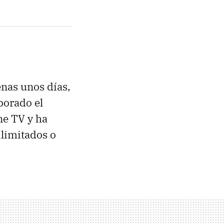
enas unos días,
porado el
ne TV y ha
ilimitados o