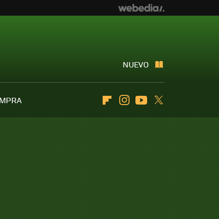
NUEVO
OMPRA
Flipboard
Instagram
Youtube
Twitter