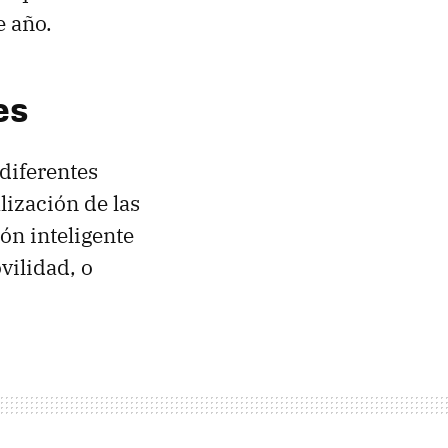
e año.
es
diferentes
alización de las
ón inteligente
vilidad, o