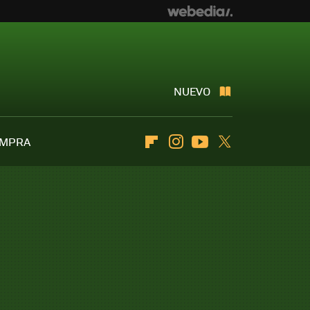
NUEVO
OMPRA
Flipboard
Instagram
Youtube
Twitter