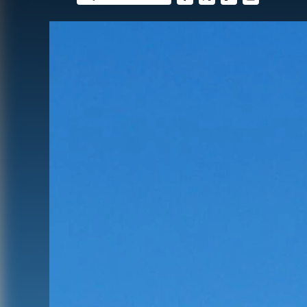
FACEBOOK
TWITTER
FLIPBOARD
E-
MAIL