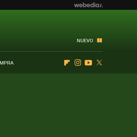
NUEVO
OMPRA
Flipboard
Instagram
Youtube
Twitter