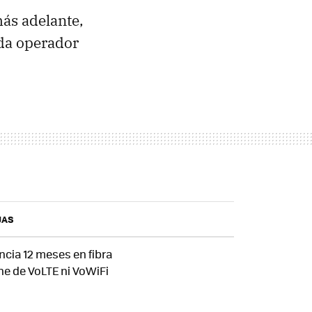
ás adelante,
da operador
JAS
cia 12 meses en fibra
e de VoLTE ni VoWiFi