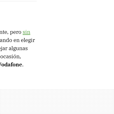
nte, pero
sin
sando en elegir
jar algunas
 ocasión,
 Vodafone
.