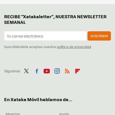
RECIBE "Xatakaletter", NUESTRA NEWSLETTER
SEMANAL
SUSCRIBIR
Suscribiéndote aceptas nuestra
política de privacidad
Síguenos
Twit
Fac
You
Inst
RSS
Flip
ter
ebo
tub
agr
boa
ok
e
am
rd
En Xataka Móvil hablamos de...
Movistar
Apple