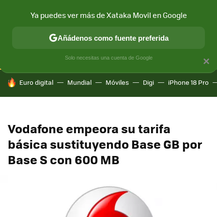
Ya puedes ver más de Xataka Movil en Google
CONECTIVIDAD
MÓVIL Y SOCIEDAD
APLICACIONES
COM
Añádenos como fuente preferida
Solo necesitas una cuenta de Google
×
HOY SE HABLA DE
Euro digital
Mundial
Móviles
Digi
iPhone 18 Pro
Vodafone empeora su tarifa
básica sustituyendo Base GB por
Base S con 600 MB