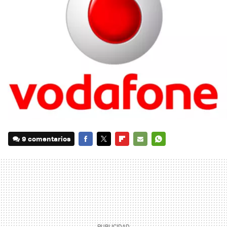
9 comentarios
FACEBOOK
TWITTER
FLIPBOARD
E-
WHATSAPP
MAIL