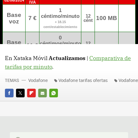
En Xataka Móvil
Actualizamos
|
Comparativa de
tarifas por minuto
.
TEMAS
Vodafone
Vodafone tarifas ofertas
Vodafone
FACEBOOK
TWITTER
FLIPBOARD
E-
WHATSAPP
MAIL