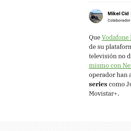
Mikel Cid
Colaborador
Que
Vodafone 
de su platafor
televisión no d
mismo con Net
operador han 
series
como Jue
Movistar+.