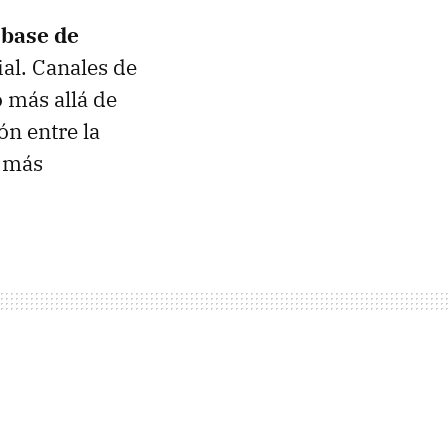
 base de
ial. Canales de
 más allá de
ón entre la
s más