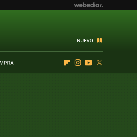
NUEVO
OMPRA
Flipboard
Instagram
Youtube
Twitter