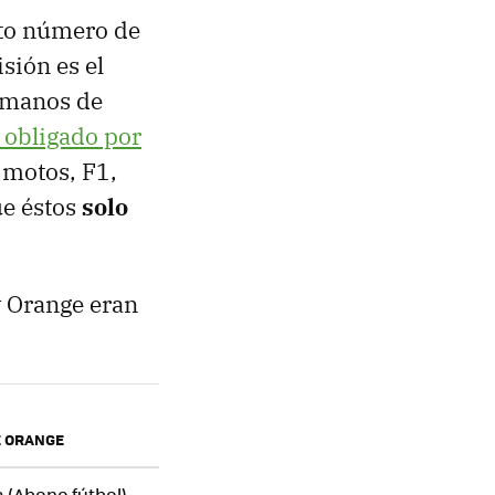
rto número de
isión es el
n manos de
 obligado por
 motos, F1,
ue éstos
solo
y Orange eran
E ORANGE
a (Abono fútbol)