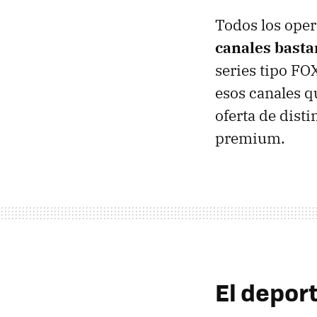
Todos los ope
canales bast
series tipo FO
esos canales q
oferta de dist
premium.
El deport