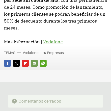
por sede sin cuota de alta
, con una permanencia
de 24 meses. Como promoción de lanzamiento,
los primeros clientes se podrán beneficiar de un
50% de descuento durante los tres primeros
meses.
Más información |
Vodafone
TEMAS
Vodafone
Empresas
FACEBOOK
TWITTER
FLIPBOARD
E-
WHATSAPP
MAIL
Comentarios cerrados