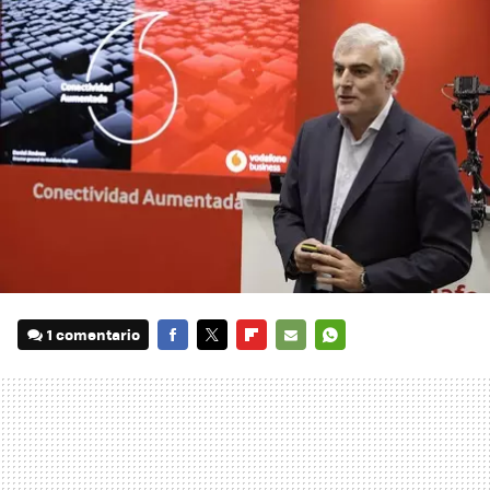
1 comentario
FACEBOOK
TWITTER
FLIPBOARD
E-
WHATSAPP
MAIL