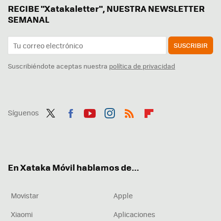
RECIBE "Xatakaletter", NUESTRA NEWSLETTER
SEMANAL
SUSCRIBIR
Suscribiéndote aceptas nuestra
política de privacidad
Síguenos
Twit
Fac
You
Inst
RSS
Flip
ter
ebo
tub
agr
boa
ok
e
am
rd
En Xataka Móvil hablamos de...
Movistar
Apple
Xiaomi
Aplicaciones