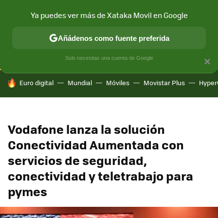
Ya puedes ver más de Xataka Movil en Google
CONECTIVIDAD
MÓVIL Y SOCIEDAD
APLICACIONES
COM
Añádenos como fuente preferida
Solo necesitas una cuenta de Google
×
HOY SE HABLA DE
Euro digital
Mundial
Móviles
Movistar Plus
Hyper
Vodafone lanza la solución
Conectividad Aumentada con
servicios de seguridad,
conectividad y teletrabajo para
pymes