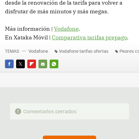
desde la renovación de la tarifa para volver a
disfrutar de más minutos y más megas.
Más información |
Vodafone
.
En Xataka Móvil |
Comparativa tarifas prepago
.
TEMAS
Vodafone
Vodafone tarifas ofertas
Peores c
FACEBOOK
TWITTER
FLIPBOARD
E-
WHATSAPP
MAIL
Comentarios cerrados