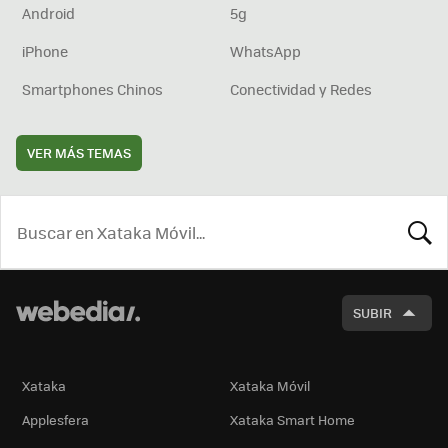
Android
5g
iPhone
WhatsApp
Smartphones Chinos
Conectividad y Redes
VER MÁS TEMAS
BUSCA
SUBIR
Xataka
Xataka Móvil
Applesfera
Xataka Smart Home