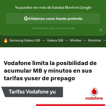
Ya puedes ver más de Xataka Movil en Google
CONECTIVIDAD
MÓVIL Y SOCIEDAD
APLICACIONES
COM
Añádenos como fuente preferida
Solo necesitas una cuenta de Google
×
HOY SE HABLA DE
Samsung Galaxy S26
Galaxy S26
Móviles
Movistar
Vodafone limita la posibilidad de
acumular MB y minutos en sus
tarifas yuser de prepago