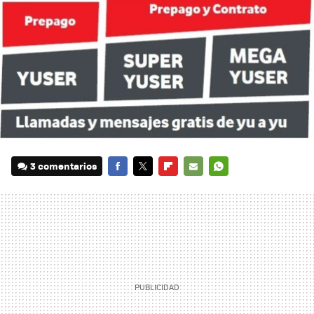
3 comentarios
FACEBOOK
TWITTER
FLIPBOARD
E-
WHATSAPP
MAIL