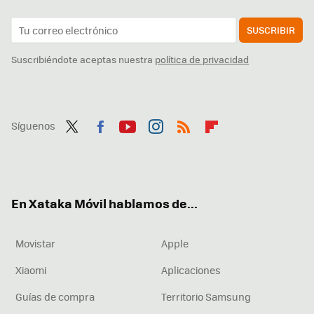
SUSCRIBIR
Suscribiéndote aceptas nuestra
política de privacidad
Síguenos
Twit
Fac
You
Inst
RSS
Flip
ter
ebo
tub
agr
boa
ok
e
am
rd
En Xataka Móvil hablamos de...
Movistar
Apple
Xiaomi
Aplicaciones
Guías de compra
Territorio Samsung