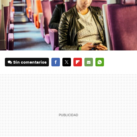
Sin comentarios
FACEBOOK
TWITTER
FLIPBOARD
E-
WHATSAPP
MAIL