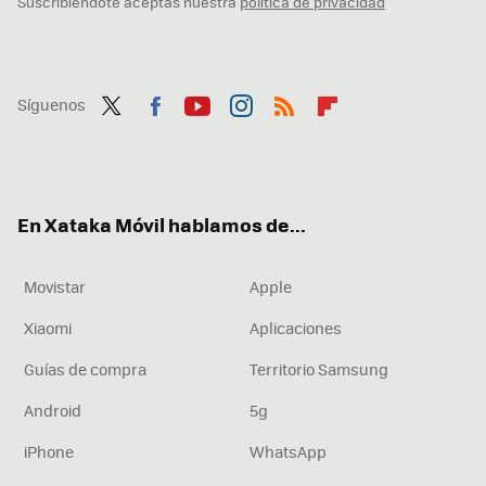
Suscribiéndote aceptas nuestra
política de privacidad
Síguenos
Twit
Fac
You
Inst
RSS
Flip
ter
ebo
tub
agr
boa
ok
e
am
rd
En Xataka Móvil hablamos de...
Movistar
Apple
Xiaomi
Aplicaciones
Guías de compra
Territorio Samsung
Android
5g
iPhone
WhatsApp