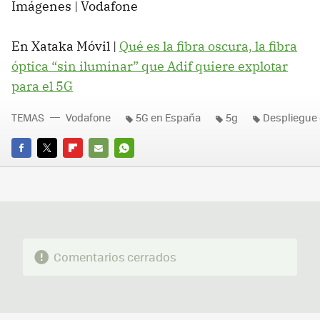
Imágenes | Vodafone
En Xataka Móvil |
Qué es la fibra oscura, la fibra
óptica “sin iluminar” que Adif quiere explotar
para el 5G
TEMAS
Vodafone
5G en España
5g
Despliegue 
FACEBOOK
TWITTER
FLIPBOARD
E-
WHATSAPP
MAIL
Comentarios cerrados