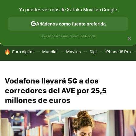
Ya puedes ver más de Xataka Movil en Google
CONECTIVIDAD
MÓVIL Y SOCIEDAD
APLICACIONES
COM
Añádenos como fuente preferida
Solo necesitas una cuenta de Google
×
HOY SE HABLA DE
Euro digital
Mundial
Móviles
Digi
iPhone 18 Pro
Vodafone llevará 5G a dos
corredores del AVE por 25,5
millones de euros