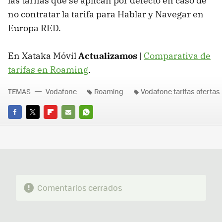
las tarifas que se aplican por defecto en caso de
no contratar la tarifa para Hablar y Navegar en
Europa RED.
En Xataka Móvil
Actualizamos
|
Comparativa de
tarifas en Roaming
.
TEMAS
Vodafone
Roaming
Vodafone tarifas ofertas
FACEBOOK
TWITTER
FLIPBOARD
E-
WHATSAPP
MAIL
Comentarios cerrados