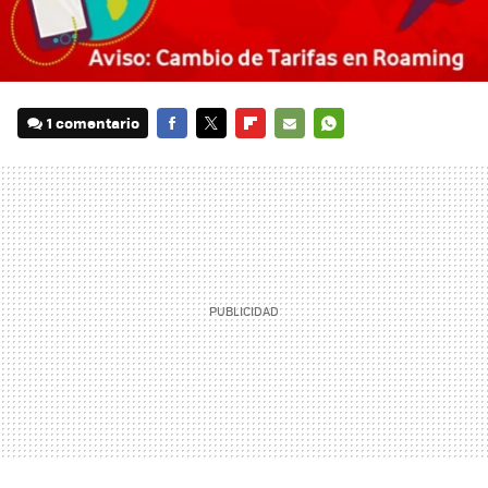
1 comentario
FACEBOOK
TWITTER
FLIPBOARD
E-
WHATSAPP
MAIL