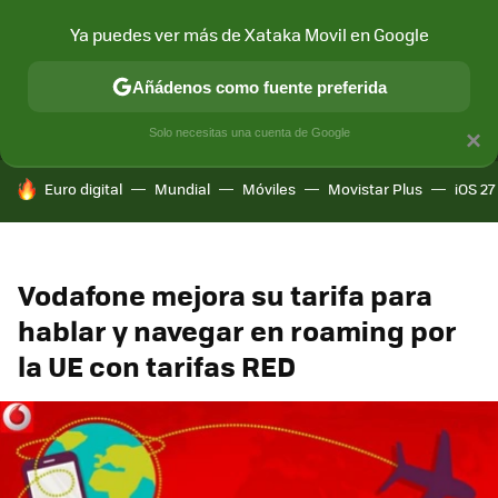
Ya puedes ver más de Xataka Movil en Google
MENÚ
NUEVO
Añádenos como fuente preferida
CONECTIVIDAD
MÓVIL Y SOCIEDAD
APLICACIONES
COM
Solo necesitas una cuenta de Google
×
HOY SE HABLA DE
Euro digital
Mundial
Móviles
Movistar Plus
iOS 27
Vodafone mejora su tarifa para
hablar y navegar en roaming por
la UE con tarifas RED