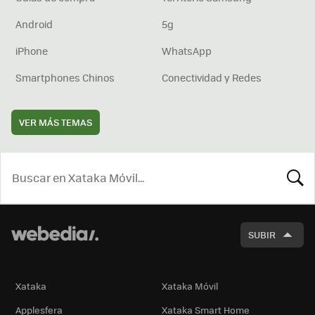
Android
5g
iPhone
WhatsApp
Smartphones Chinos
Conectividad y Redes
VER MÁS TEMAS
BUSCA
SUBIR
Xataka
Xataka Móvil
Applesfera
Xataka Smart Home