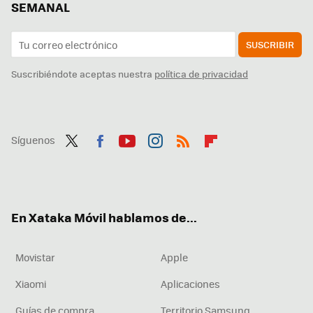
SEMANAL
SUSCRIBIR
Suscribiéndote aceptas nuestra
política de privacidad
Síguenos
Twit
Fac
You
Inst
RSS
Flip
ter
ebo
tub
agr
boa
ok
e
am
rd
En Xataka Móvil hablamos de...
Movistar
Apple
Xiaomi
Aplicaciones
Guías de compra
Territorio Samsung