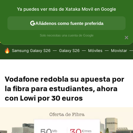
Ya puedes ver más de Xataka Movil en Google
CONECTIVIDAD
MÓVIL Y SOCIEDAD
APLICACIONES
Añádenos como fuente preferida
Solo necesitas una cuenta de Google
×
HOY SE HABLA DE
Samsung Galaxy S26
Galaxy S26
Móviles
Movistar
Vodafone redobla su apuesta por
la fibra para estudiantes, ahora
con Lowi por 30 euros