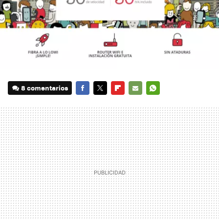
8 comentarios
FACEBOOK
TWITTER
FLIPBOARD
E-
WHATSAPP
MAIL