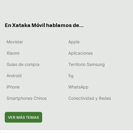
Twit
Fac
You
Inst
RSS
Flip
ter
ebo
tub
agr
boa
ok
e
am
rd
En Xataka Móvil hablamos de...
Movistar
Apple
Xiaomi
Aplicaciones
Guías de compra
Territorio Samsung
Android
5g
iPhone
WhatsApp
Smartphones Chinos
Conectividad y Redes
VER MÁS TEMAS