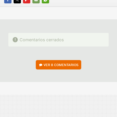
FACEBOOK
TWITTER
FLIPBOARD
E-
WHATSAPP
MAIL
Comentarios cerrados
VER
8 COMENTARIOS