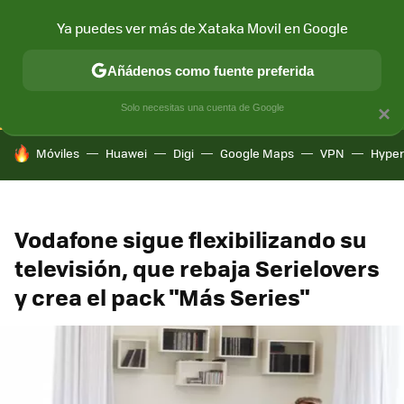
Ya puedes ver más de Xataka Movil en Google
CONECTIVIDAD
MÓVIL Y SOCIEDAD
APLICACIONES
COM
Añádenos como fuente preferida
Solo necesitas una cuenta de Google
×
HOY SE HABLA DE
Móviles
Huawei
Digi
Google Maps
VPN
Hype
Vodafone sigue flexibilizando su
televisión, que rebaja Serielovers
y crea el pack "Más Series"