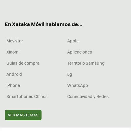
Twit
Fac
You
Inst
RSS
Flip
ter
ebo
tub
agr
boa
ok
e
am
rd
En Xataka Móvil hablamos de...
Movistar
Apple
Xiaomi
Aplicaciones
Guías de compra
Territorio Samsung
Android
5g
iPhone
WhatsApp
Smartphones Chinos
Conectividad y Redes
VER MÁS TEMAS