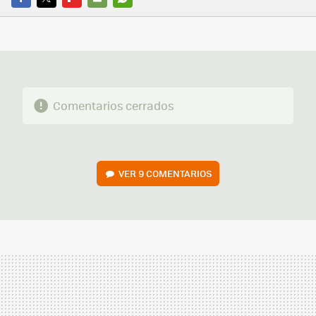
FACEBOOK
TWITTER
FLIPBOARD
E-
WHATSAPP
MAIL
Comentarios cerrados
VER
9 COMENTARIOS