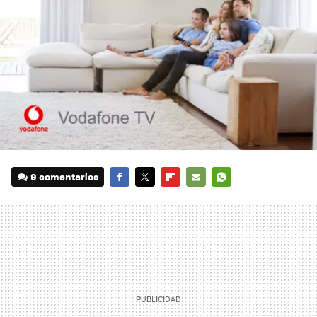
9 comentarios
FACEBOOK
TWITTER
FLIPBOARD
E-
WHATSAPP
MAIL