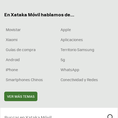
ter
ebo
tub
agr
boa
ok
e
am
rd
En Xataka Móvil hablamos de...
Movistar
Apple
Xiaomi
Aplicaciones
Guías de compra
Territorio Samsung
Android
5g
iPhone
WhatsApp
Smartphones Chinos
Conectividad y Redes
VER MÁS TEMAS