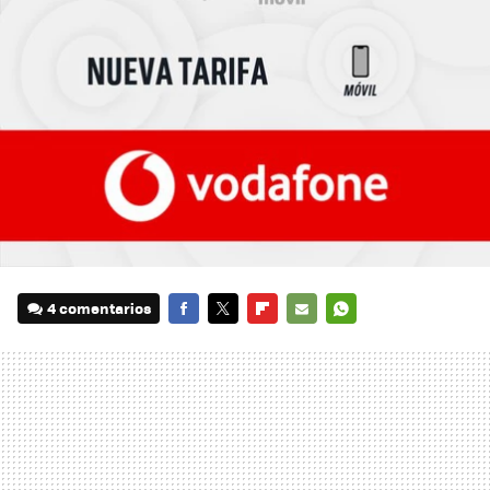
4 comentarios
FACEBOOK
TWITTER
FLIPBOARD
E-
WHATSAPP
MAIL