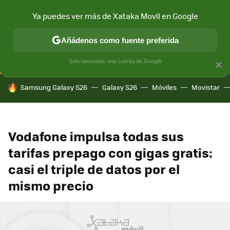
Ya puedes ver más de Xataka Movil en Google
CONECTIVIDAD
MÓVIL Y SOCIEDAD
APLICACIONES
COM
Añádenos como fuente preferida
Solo necesitas una cuenta de Google
×
HOY SE HABLA DE
Samsung Galaxy S26
Galaxy S26
Móviles
Movistar
Vodafone impulsa todas sus
tarifas prepago con gigas gratis:
casi el triple de datos por el
mismo precio