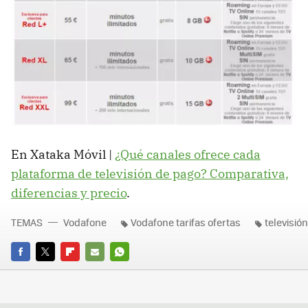
En Xataka Móvil |
¿Qué canales ofrece cada
plataforma de televisión de pago? Comparativa,
diferencias y precio
.
TEMAS
Vodafone
Vodafone tarifas ofertas
televisió
FACEBOOK
TWITTER
FLIPBOARD
E-
WHATSAPP
MAIL