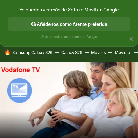
Ya puedes ver más de Xataka Movil en Google
CONECTIVIDAD
MÓVIL Y SOCIEDAD
APLICACIONES
COM
Añádenos como fuente preferida
Solo necesitas una cuenta de Google
×
HOY SE HABLA DE
Samsung Galaxy S26
Galaxy S26
Móviles
Movistar