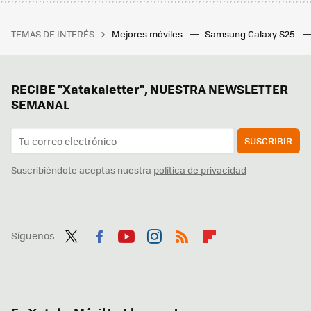
TEMAS DE INTERÉS
Mejores móviles
Samsung Galaxy S25
RECIBE "Xatakaletter", NUESTRA NEWSLETTER
SEMANAL
SUSCRIBIR
Suscribiéndote aceptas nuestra
política de privacidad
Síguenos
Twit
Fac
You
Inst
RSS
Flip
ter
ebo
tub
agr
boa
ok
e
am
rd