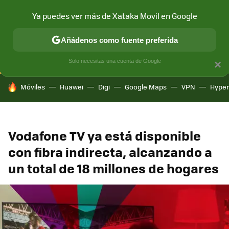
Ya puedes ver más de Xataka Movil en Google
CONECTIVIDAD
MÓVIL Y SOCIEDAD
APLICACIONES
COM
Añádenos como fuente preferida
Solo necesitas una cuenta de Google
×
HOY SE HABLA DE
Móviles
Huawei
Digi
Google Maps
VPN
Hype
Vodafone TV ya está disponible
con fibra indirecta, alcanzando a
un total de 18 millones de hogares