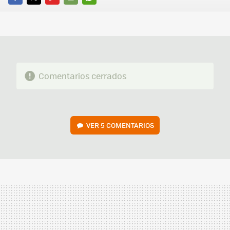
FACEBOOK
TWITTER
FLIPBOARD
E-
WHATSAPP
MAIL
Comentarios cerrados
VER
5 COMENTARIOS