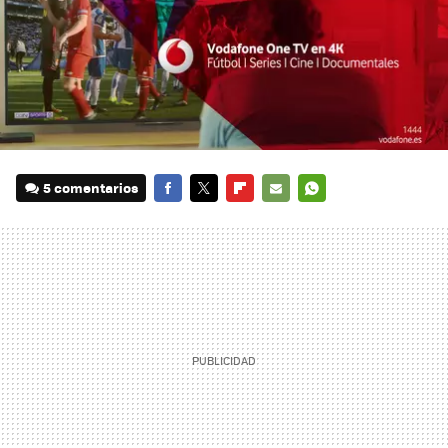
5 comentarios
FACEBOOK
TWITTER
FLIPBOARD
E-
WHATSAPP
MAIL