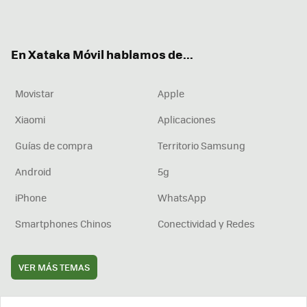
ter
ebo
tub
agr
boa
ok
e
am
rd
En Xataka Móvil hablamos de...
Movistar
Apple
Xiaomi
Aplicaciones
Guías de compra
Territorio Samsung
Android
5g
iPhone
WhatsApp
Smartphones Chinos
Conectividad y Redes
VER MÁS TEMAS