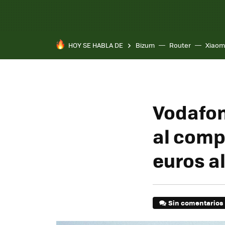
HOY SE HABLA DE
Bizum
Router
Xiaom
Vodafone
al comp
euros a
Sin comentarios