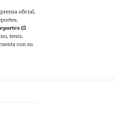
rensa oficial,
eportes.
eportes (5
mo, tenis,
cuenta con su