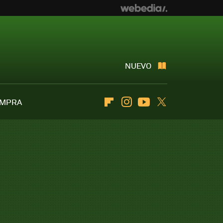
NUEVO
OMPRA
Flipboard
Instagram
Youtube
Twitter