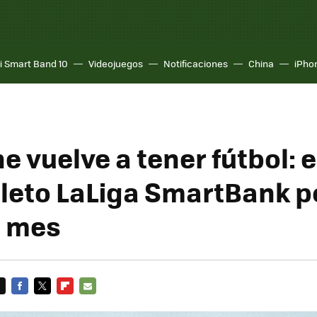
i Smart Band 10
Videojuegos
Notificaciones
China
iPho
 vuelve a tener fútbol: e
leto LaLiga SmartBank p
l mes
FACEBOOK
TWITTER
FLIPBOARD
E-