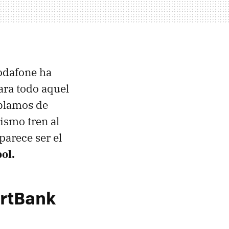
Vodafone ha
ara todo aquel
ablamos de
ismo tren al
arece ser el
ol.
artBank