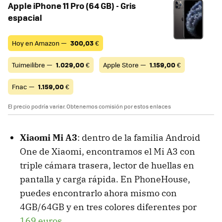
Apple iPhone 11 Pro (64 GB) - Gris
espacial
Hoy en Amazon —
300,03
€
Tuimeilibre —
1.029,00
€
Apple Store —
1.159,00
€
Fnac —
1.159,00
€
El precio podría variar. Obtenemos comisión por estos enlaces
Xiaomi Mi A3
: dentro de la familia Android
One de Xiaomi, encontramos el Mi A3 con
triple cámara trasera, lector de huellas en
pantalla y carga rápida. En PhoneHouse,
puedes encontrarlo ahora mismo con
4GB/64GB y en tres colores diferentes por
169 euros
.