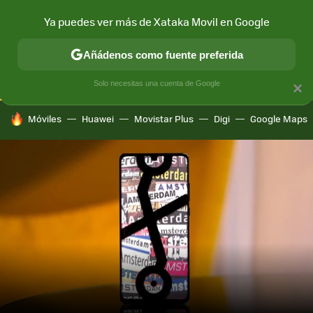
Ya puedes ver más de Xataka Movil en Google
CONECTIVIDAD
MÓVIL Y SOCIEDAD
APLICACIONES
COM
Añádenos como fuente preferida
Solo necesitas una cuenta de Google
×
HOY SE HABLA DE
Móviles
Huawei
Movistar Plus
Digi
Google Maps