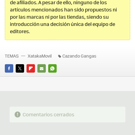
de afiliados. A pesar de ello, ninguno de los
artículos mencionados han sido propuestos ni
por las marcas ni por las tiendas, siendo su
introducción una decisión única del equipo de
editores.
TEMAS
XatakaMovil
Cazando Gangas
FACEBOOK
TWITTER
FLIPBOARD
E-
WHATSAPP
MAIL
Comentarios cerrados