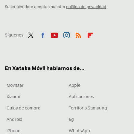
Suscribiéndote aceptas nuestra
política de privacidad
Síguenos
Twit
Fac
You
Inst
RSS
Flip
ter
ebo
tub
agr
boa
ok
e
am
rd
En Xataka Móvil hablamos de...
Movistar
Apple
Xiaomi
Aplicaciones
Guías de compra
Territorio Samsung
Android
5g
iPhone
WhatsApp