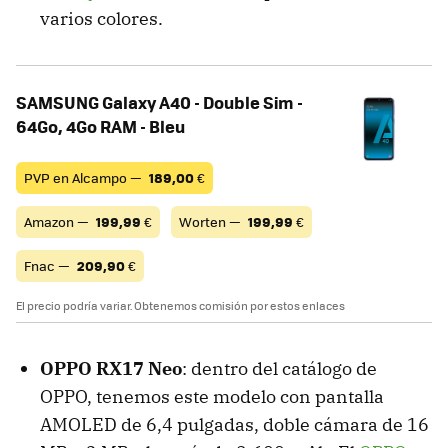
varios colores.
SAMSUNG Galaxy A40 - Double Sim -
64Go, 4Go RAM - Bleu
PVP en Alcampo —
189,00
€
Amazon —
199,99
€
Worten —
199,99
€
Fnac —
209,90
€
El precio podría variar. Obtenemos comisión por estos enlaces
OPPO RX17 Neo
: dentro del catálogo de
OPPO, tenemos este modelo con pantalla
AMOLED de 6,4 pulgadas, doble cámara de 16