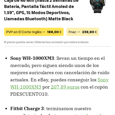
Caja de 46 Mm (hasta 2 Semanas de
Batería, Pantalla Táctil Amoled de
1.39", GPS, 15 Modos Deportivos,
Llamadas Bluetooth) Matte Black
PVP en El Corte Inglés —
199,00
€
Fnac —
239,90
€
El precio podría variar. Obtenemos comisión por estos enlaces
Sony WH-1000XM3
: llevan un tiempo en el
mercado, pero siguen siendo unos de los
mejores auriculares con cancelación de ruido
actuales. En eBay, puedes conseguir los
Sony
WH-1000XM3
por
207,89 euros
con el cupón
PDESCUENTO10.
Fitbit Charge 3
: terminamos nuestro