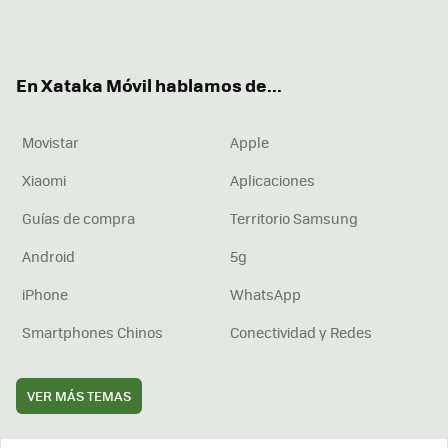
Twit
Fac
You
Inst
RSS
Flip
ter
ebo
tub
agr
boa
ok
e
am
rd
En Xataka Móvil hablamos de...
Movistar
Apple
Xiaomi
Aplicaciones
Guías de compra
Territorio Samsung
Android
5g
iPhone
WhatsApp
Smartphones Chinos
Conectividad y Redes
VER MÁS TEMAS