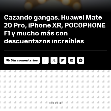
Cazando gangas: Huawei Mate
20 Pro, iPhone XR, POCOPHONE
F1 y mucho más con
descuentazos increíbles
Sin comentarios
FACEBOOK
TWITTER
FLIPBOARD
E-
WHATSAPP
MAIL