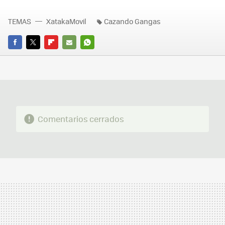
TEMAS
XatakaMovil
Cazando Gangas
FACEBOOK
TWITTER
FLIPBOARD
E-
WHATSAPP
MAIL
Comentarios cerrados