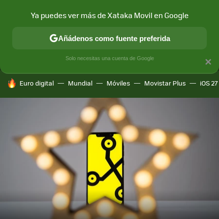
Ya puedes ver más de Xataka Movil en Google
MENÚ
NUEVO
Añádenos como fuente preferida
CONECTIVIDAD
MÓVIL Y SOCIEDAD
APLICACIONES
COM
Solo necesitas una cuenta de Google
×
HOY SE HABLA DE
Euro digital
Mundial
Móviles
Movistar Plus
iOS 27