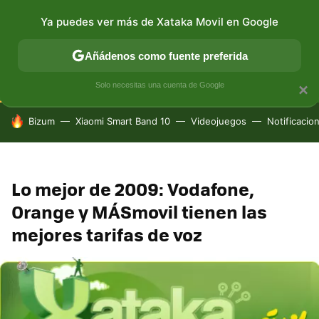
Ya puedes ver más de Xataka Movil en Google
CONECTIVIDAD
MÓVIL Y SOCIEDAD
APLICACIONES
Añádenos como fuente preferida
Solo necesitas una cuenta de Google
×
HOY SE HABLA DE
Bizum
Xiaomi Smart Band 10
Videojuegos
Notificacio
Lo mejor de 2009: Vodafone,
Orange y MÁSmovil tienen las
mejores tarifas de voz