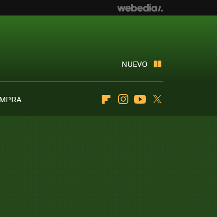
NUEVO
OMPRA
Flipboard
Instagram
Youtube
Twitter