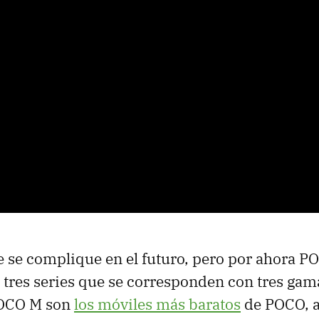
se complique en el futuro, pero por ahora P
 tres series que se corresponden con tres gam
POCO M son
los móviles más baratos
de POCO, a