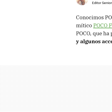
Editor Senior
Conocimos POC
mítico
POCO 
POCO, que ha p
y algunos acc