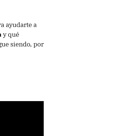
ra ayudarte a
a
y qué
gue siendo, por