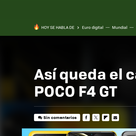
HOY SE HABLA DE
Euro digital
Mundial
Así queda el 
POCO F4 GT
Sin comentarios
FACEBOOK
TWITTER
FLIPBOARD
E-
MAIL