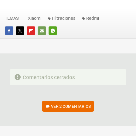
TEMAS
Xiaomi
Filtraciones
Redmi
FACEBOOK
TWITTER
FLIPBOARD
E-
WHATSAPP
MAIL
Comentarios cerrados
VER
2 COMENTARIOS