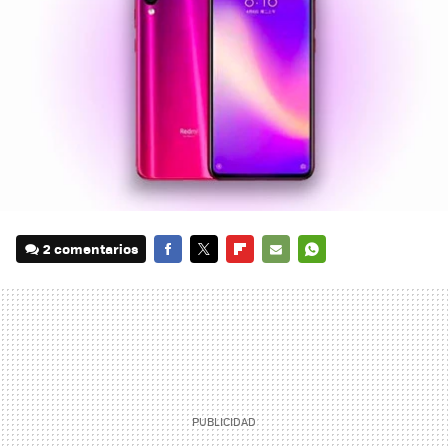
2 comentarios
FACEBOOK
TWITTER
FLIPBOARD
E-
WHATSAPP
MAIL