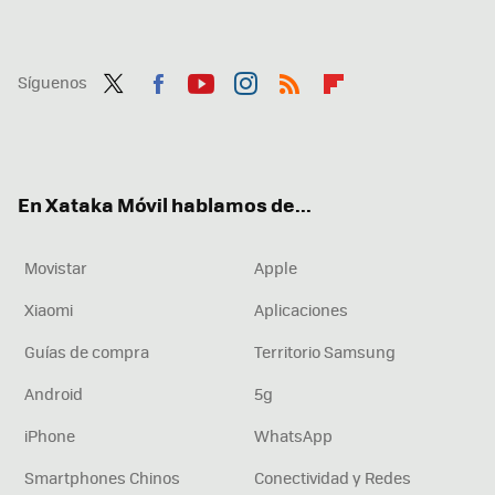
Síguenos
Twit
Fac
You
Inst
RSS
Flip
ter
ebo
tub
agr
boa
ok
e
am
rd
En Xataka Móvil hablamos de...
Movistar
Apple
Xiaomi
Aplicaciones
Guías de compra
Territorio Samsung
Android
5g
iPhone
WhatsApp
Smartphones Chinos
Conectividad y Redes