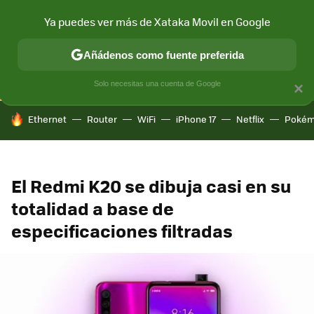
Ya puedes ver más de Xataka Movil en Google
CONECTIVIDAD
MÓVIL Y SOCIEDAD
APLICACIONES
COM
Añádenos como fuente preferida
Solo necesitas una cuenta de Google
×
HOY SE HABLA DE
Ethernet
Router
WiFi
iPhone 17
Netflix
Pokém
El Redmi K20 se dibuja casi en su
totalidad a base de
especificaciones filtradas