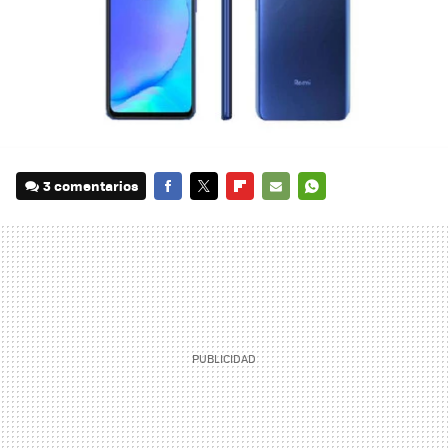
3 comentarios
FACEBOOK
TWITTER
FLIPBOARD
E-
WHATSAPP
MAIL