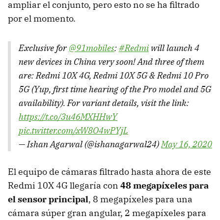
ampliar el conjunto, pero esto no se ha filtrado
por el momento.
Exclusive for
@91mobiles
:
#Redmi
will launch 4
new devices in China very soon! And three of them
are: Redmi 10X 4G, Redmi 10X 5G & Redmi 10 Pro
5G (Yup, first time hearing of the Pro model and 5G
availability). For variant details, visit the link:
https://t.co/3u46MXHHwY
pic.twitter.com/xW8O4wPYjL
— Ishan Agarwal (@ishanagarwal24)
May 16, 2020
El equipo de cámaras filtrado hasta ahora de este
Redmi 10X 4G llegaría con
48 megapíxeles para
el sensor principal
, 8 megapíxeles para una
cámara súper gran angular, 2 megapíxeles para