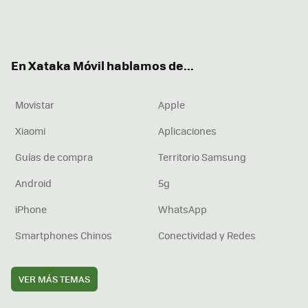
Twit
Fac
You
Inst
RSS
Flip
ter
ebo
tub
agr
boa
ok
e
am
rd
En Xataka Móvil hablamos de...
Movistar
Apple
Xiaomi
Aplicaciones
Guías de compra
Territorio Samsung
Android
5g
iPhone
WhatsApp
Smartphones Chinos
Conectividad y Redes
VER MÁS TEMAS