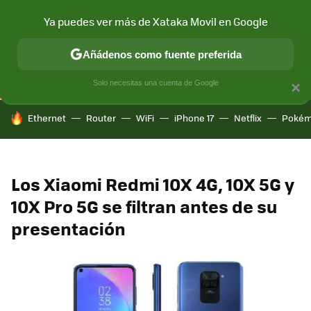
Ya puedes ver más de Xataka Movil en Google
CONECTIVIDAD
MÓVIL Y SOCIEDAD
APLICACIONES
COM
Añádenos como fuente preferida
Solo necesitas una cuenta de Google
×
HOY SE HABLA DE
Ethernet
Router
WiFi
iPhone 17
Netflix
Pokém
Los Xiaomi Redmi 10X 4G, 10X 5G y
10X Pro 5G se filtran antes de su
presentación