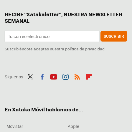
RECIBE "Xatakaletter", NUESTRA NEWSLETTER
SEMANAL
SUSCRIBIR
Suscribiéndote aceptas nuestra
política de privacidad
Síguenos
Twit
Fac
You
Inst
RSS
Flip
ter
ebo
tub
agr
boa
ok
e
am
rd
En Xataka Móvil hablamos de...
Movistar
Apple