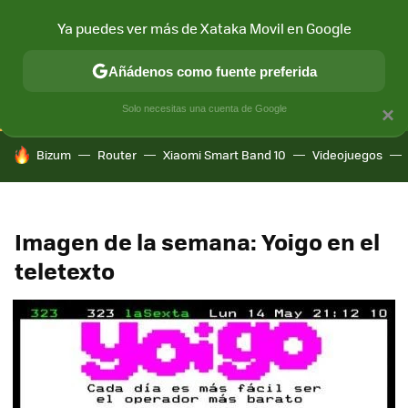
Ya puedes ver más de Xataka Movil en Google
CONECTIVIDAD
MÓVIL Y SOCIEDAD
APLICACIONES
COM
Añádenos como fuente preferida
Solo necesitas una cuenta de Google
×
HOY SE HABLA DE
Bizum
Router
Xiaomi Smart Band 10
Videojuegos
Imagen de la semana: Yoigo en el
teletexto