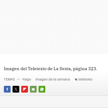
Imagen del Teletexto de La Sexta, página 323.
TEMAS
Yoigo
Imagen de la semana
teletexto
FACEBOOK
TWITTER
FLIPBOARD
E-
WHATSAPP
MAIL