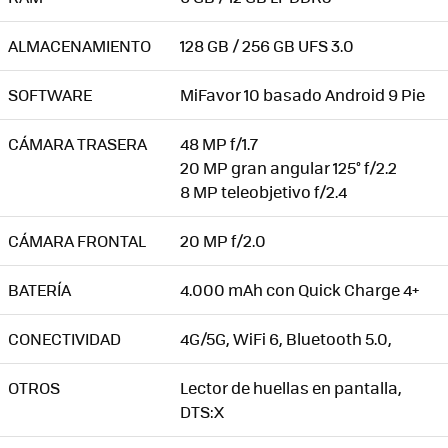
ALMACENAMIENTO
128 GB / 256 GB UFS 3.0
SOFTWARE
MiFavor 10 basado Android 9 Pie
CÁMARA TRASERA
48 MP f/1.7
20 MP gran angular 125° f/2.2
8 MP teleobjetivo f/2.4
CÁMARA FRONTAL
20 MP f/2.0
BATERÍA
4.000 mAh con Quick Charge 4+
CONECTIVIDAD
4G/5G, WiFi 6, Bluetooth 5.0,
OTROS
Lector de huellas en pantalla,
DTS:X