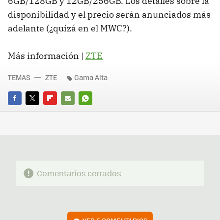
6GB/128GB y 12GB/256GB. Los detalles sobre la
disponibilidad y el precio serán anunciados más
adelante (¿quizá en el MWC?).
Más información |
ZTE
TEMAS
ZTE
Gama Alta
FACEBOOK
TWITTER
FLIPBOARD
E-
WHATSAPP
MAIL
Comentarios cerrados