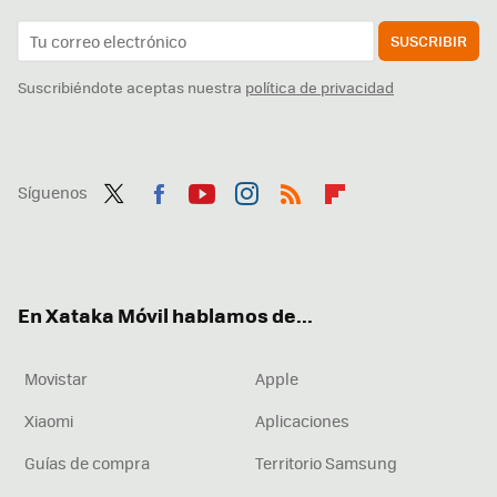
SUSCRIBIR
Suscribiéndote aceptas nuestra
política de privacidad
Síguenos
Twit
Fac
You
Inst
RSS
Flip
ter
ebo
tub
agr
boa
ok
e
am
rd
En Xataka Móvil hablamos de...
Movistar
Apple
Xiaomi
Aplicaciones
Guías de compra
Territorio Samsung