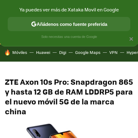
Ya puedes ver más de Xataka Movil en Google
CONECTIVIDAD
MÓVIL Y SOCIEDAD
APLICACIONES
COM
Añádenos como fuente preferida
Solo necesitas una cuenta de Google
×
HOY SE HABLA DE
Móviles
Huawei
Digi
Google Maps
VPN
Hype
ZTE Axon 10s Pro: Snapdragon 865
y hasta 12 GB de RAM LDDRP5 para
el nuevo móvil 5G de la marca
china