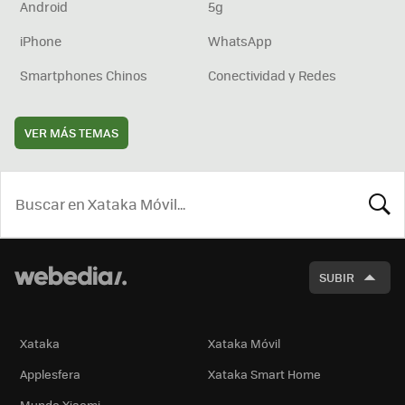
Android
5g
iPhone
WhatsApp
Smartphones Chinos
Conectividad y Redes
VER MÁS TEMAS
BUSCA
SUBIR
Xataka
Xataka Móvil
Applesfera
Xataka Smart Home
Mundo Xiaomi