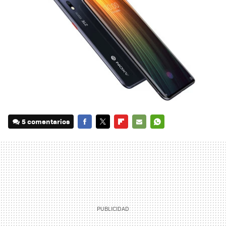
5 comentarios
FACEBOOK
TWITTER
FLIPBOARD
E-
WHATSAPP
MAIL