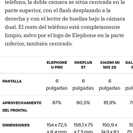
teléfono, la doble cámara se sitúa centrada en la
parte superior, con el flash desplazado a la
derecha y con el lector de huellas bajo la cámara
dual. El resto del teléfono está completamente
limpio, salvo por el logo de Elephone en la parte
inferior, también centrado.
ELEPHONE
ONEPLUS
XIAOMI MI
GAL
U PRO
5T
MIX 2S
6
6
6
PANTALLA
pulgadas
pulgadas
pulgadas
pu
87%
80,5%
81,9%
7
APROVECHAMIENTO
DEL FRONTAL
154 x 72,5
156,1 x 75
150,9 x
1
DIMENSIONES
x 8,4 mm
x 7,3 mm
74.9 x 8.1
75.