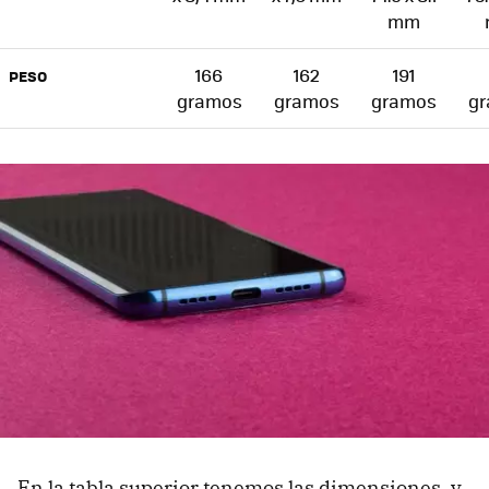
mm
166
162
191
PESO
gramos
gramos
gramos
g
En la tabla superior tenemos las dimensiones, y