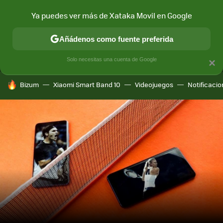
Ya puedes ver más de Xataka Movil en Google
MENÚ
NUEVO
Añádenos como fuente preferida
CONECTIVIDAD
MÓVIL Y SOCIEDAD
APLICACIONES
COM
Solo necesitas una cuenta de Google
×
HOY SE HABLA DE
Bizum
Xiaomi Smart Band 10
Videojuegos
Notificaci