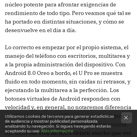
núcleo potente para afrontar exigencias de
rendimiento de todo tipo. Pero veamos qué tal se
ha portado en distintas situaciones, y cómo se
desenvuelve en el día a día.
Lo correcto es empezar por el propio sistema, el
manejo del teléfono con escritorios, multitarea y
a la propia administración del dispositivo. Con
Android 8.0 Oreo a bordo, el U Pro se muestra
fluido en todo momento, sin caídas ni retrasos, y
ejecutando la multitarea a la perfección. Los
botones virtuales de Android responden con
velocidad y, en general, no notaremos diferencia
en el manejo de este U Pro con respecto a gamas
Utilizamos cookies de terceros para generar estadísticas
de audiencia y mostrar publicidad personalizada
altas del mercado con más potencia y memoria.
analizando tu navegación. Si sigues navegando estarás
aceptando su uso.
Más información
Sin duda
los 6GB de RAM tienen mucho que ver