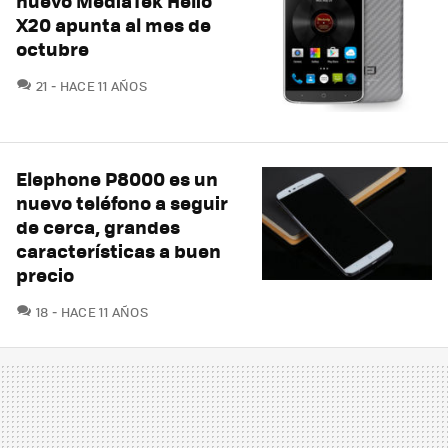
nuevo MediaTek Helio
X20 apunta al mes de
octubre
COMENTARIOS
21
HACE 11 AÑOS
Elephone P8000 es un
nuevo teléfono a seguir
de cerca, grandes
características a buen
precio
COMENTARIOS
18
HACE 11 AÑOS