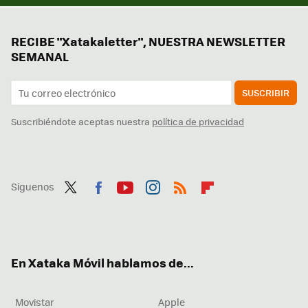
RECIBE "Xatakaletter", NUESTRA NEWSLETTER
SEMANAL
SUSCRIBIR
Suscribiéndote aceptas nuestra
política de privacidad
Síguenos
Twit
Fac
You
Inst
RSS
Flip
ter
ebo
tub
agr
boa
ok
e
am
rd
En Xataka Móvil hablamos de...
Movistar
Apple