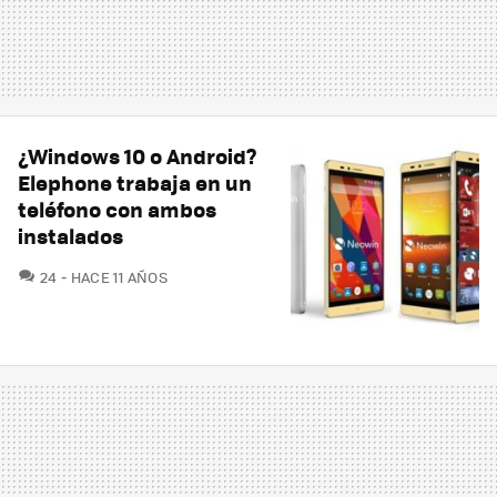
¿Windows 10 o Android?
Elephone trabaja en un
teléfono con ambos
instalados
COMENTARIOS
24
HACE 11 AÑOS