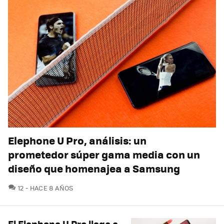
Elephone U Pro, análisis: un
prometedor súper gama media con un
diseño que homenajea a Samsung
COMENTARIOS
12
HACE 8 AÑOS
El Elephone U Pro llega a