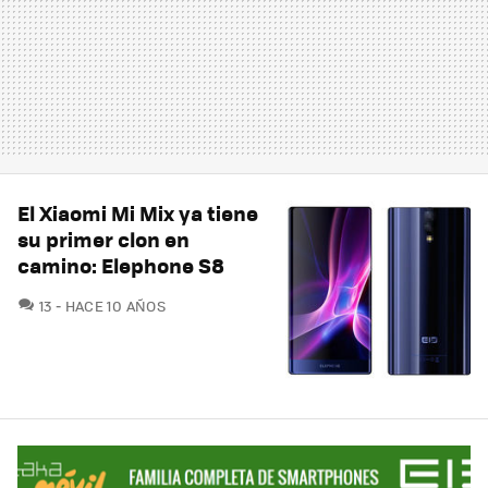
El Xiaomi Mi Mix ya tiene
su primer clon en
camino: Elephone S8
COMENTARIOS
13
HACE 10 AÑOS