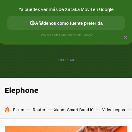
Ya puedes ver más de Xataka Movil en Google
CONECTIVIDAD
MÓVIL Y SOCIEDAD
APLICACIONES
COM
Añádenos como fuente preferida
Solo necesitas una cuenta de Google
×
Elephone
HOY SE HABLA DE
Bizum
Router
Xiaomi Smart Band 10
Videojuegos