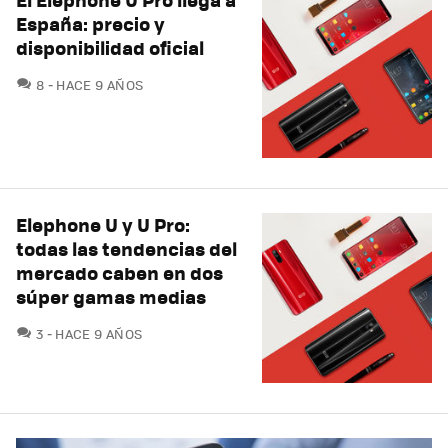
España: precio y
disponibilidad oficial
COMENTARIOS
8
HACE 9 AÑOS
Elephone U y U Pro:
todas las tendencias del
mercado caben en dos
súper gamas medias
COMENTARIOS
3
HACE 9 AÑOS