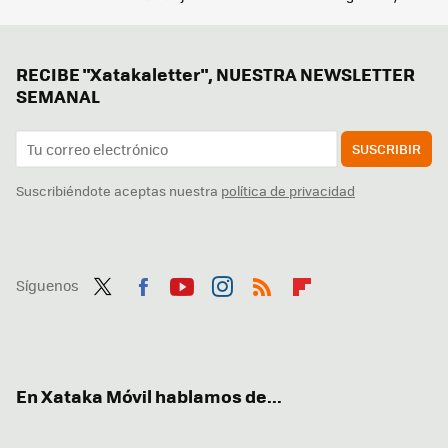
RECIBE "Xatakaletter", NUESTRA NEWSLETTER
SEMANAL
SUSCRIBIR
Suscribiéndote aceptas nuestra
política de privacidad
Síguenos
Twit
Fac
You
Inst
RSS
Flip
ter
ebo
tub
agr
boa
ok
e
am
rd
En Xataka Móvil hablamos de...