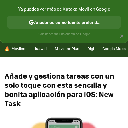
Ya puedes ver más de Xataka Movil en Google
CONECTIVIDAD
MÓVIL Y SOCIEDAD
APLICACIONES
COM
Añádenos como fuente preferida
Solo necesitas una cuenta de Google
×
HOY SE HABLA DE
Móviles
Huawei
Movistar Plus
Digi
Google Maps
Añade y gestiona tareas con un
solo toque con esta sencilla y
bonita aplicación para iOS: New
Task