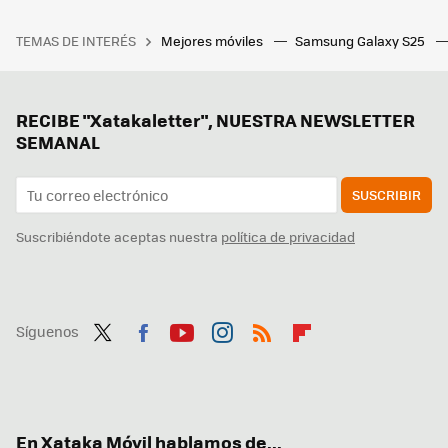
TEMAS DE INTERÉS
Mejores móviles
Samsung Galaxy S25
RECIBE "Xatakaletter", NUESTRA NEWSLETTER
SEMANAL
SUSCRIBIR
Suscribiéndote aceptas nuestra
política de privacidad
Síguenos
Twit
Fac
You
Inst
RSS
Flip
ter
ebo
tub
agr
boa
ok
e
am
rd
En Xataka Móvil hablamos de...