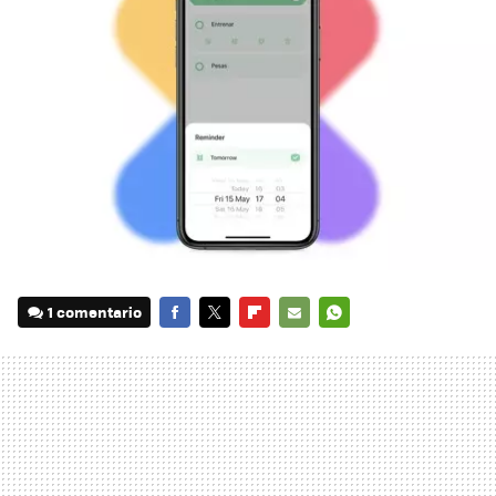
1 comentario
FACEBOOK
TWITTER
FLIPBOARD
E-
WHATSAPP
MAIL