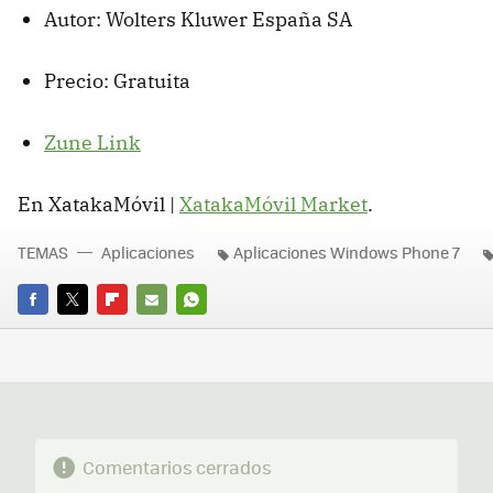
Autor: Wolters Kluwer España SA
Precio: Gratuita
Zune Link
En XatakaMóvil |
XatakaMóvil Market
.
TEMAS
Aplicaciones
Aplicaciones Windows Phone 7
FACEBOOK
TWITTER
FLIPBOARD
E-
WHATSAPP
MAIL
Comentarios cerrados