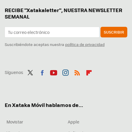
RECIBE "Xatakaletter", NUESTRA NEWSLETTER
SEMANAL
SUSCRIBIR
Suscribiéndote aceptas nuestra
política de privacidad
Síguenos
Twit
Fac
You
Inst
RSS
Flip
ter
ebo
tub
agr
boa
ok
e
am
rd
En Xataka Móvil hablamos de...
Movistar
Apple