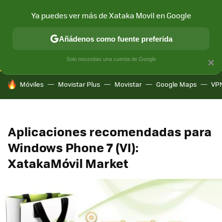
Ya puedes ver más de Xataka Movil en Google
CONECTIVIDAD
MÓVIL Y SOCIEDAD
APLICACIONES
COM
Añádenos como fuente preferida
Solo necesitas una cuenta de Google
×
HOY SE HABLA DE
Móviles
Movistar Plus
Movistar
Google Maps
VP
Aplicaciones recomendadas para
Windows Phone 7 (VI):
XatakaMóvil Market