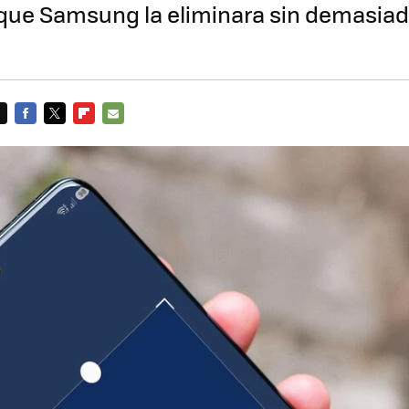
que Samsung la eliminara sin demasia
FACEBOOK
TWITTER
FLIPBOARD
E-
MAIL