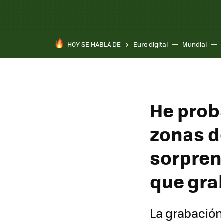
HOY SE HABLA DE
Euro digital
Mundial
He prob
zonas d
sorpren
que gra
La grabación