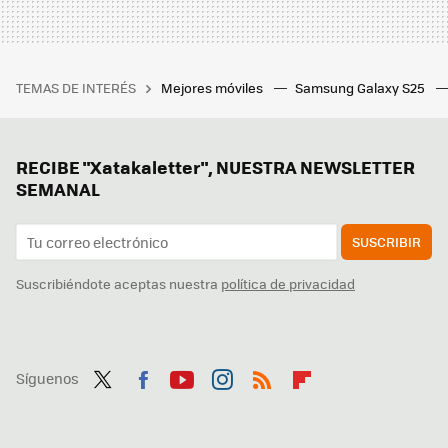
TEMAS DE INTERÉS
Mejores móviles
Samsung Galaxy S25
RECIBE "Xatakaletter", NUESTRA NEWSLETTER
SEMANAL
SUSCRIBIR
Suscribiéndote aceptas nuestra
política de privacidad
Síguenos
Twit
Fac
You
Inst
RSS
Flip
ter
ebo
tub
agr
boa