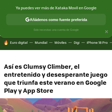
Ya puedes ver más de Xataka Movil en Google
CONECTIVIDAD
MÓVIL Y SOCIEDAD
APLICACIONES
COM
Añádenos como fuente preferida
Solo necesitas una cuenta de Google
×
HOY SE HABLA DE
Euro digital
Mundial
Móviles
Digi
iPhone 18 Pro
Así es Clumsy Climber, el
entretenido y desesperante juego
que triunfa este verano en Google
Play y App Store