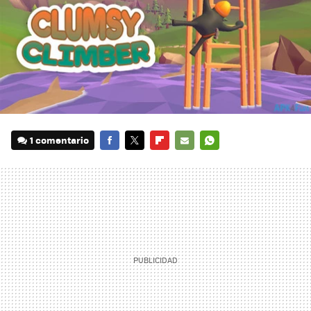
1 comentario
FACEBOOK
TWITTER
FLIPBOARD
E-
WHATSAPP
MAIL