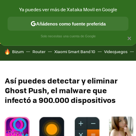
Ya puedes ver más de Xataka Movil en Google
CONECTIVIDAD
MÓVIL Y SOCIEDAD
APLICACIONES
COM
Añádenos como fuente preferida
Solo necesitas una cuenta de Google
×
HOY SE HABLA DE
Bizum
Router
Xiaomi Smart Band 10
Videojuegos
Así puedes detectar y eliminar
Ghost Push, el malware que
infectó a 900.000 dispositivos