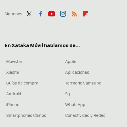
Síguenos
Twit
Fac
You
Inst
RSS
Flip
ter
ebo
tub
agr
boa
ok
e
am
rd
En Xataka Móvil hablamos de...
Movistar
Apple
Xiaomi
Aplicaciones
Guías de compra
Territorio Samsung
Android
5g
iPhone
WhatsApp
Smartphones Chinos
Conectividad y Redes