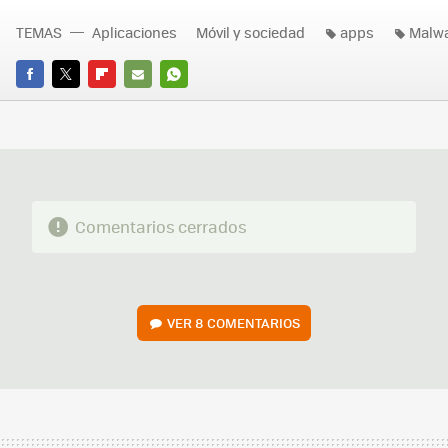
TEMAS
Aplicaciones
Móvil y sociedad
apps
Malw
FACEBOOK
TWITTER
FLIPBOARD
E-
WHATSAPP
MAIL
Comentarios cerrados
VER
8 COMENTARIOS