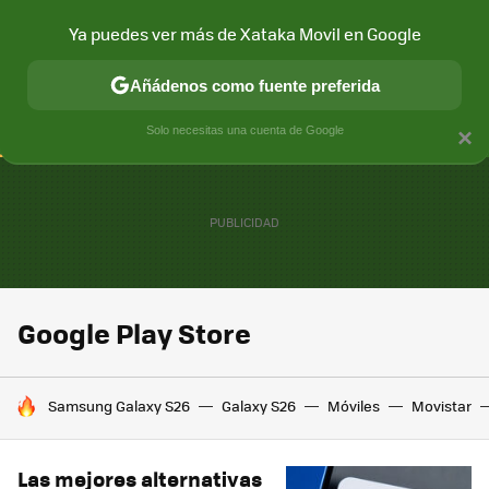
Ya puedes ver más de Xataka Movil en Google
CONECTIVIDAD
MÓVIL Y SOCIEDAD
APLICACIONES
COM
Añádenos como fuente preferida
Solo necesitas una cuenta de Google
×
Google Play Store
HOY SE HABLA DE
Samsung Galaxy S26
Galaxy S26
Móviles
Movistar
Las mejores alternativas