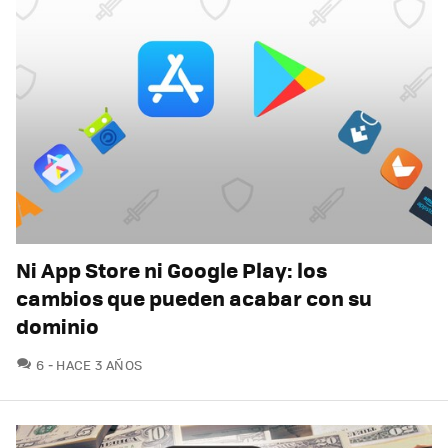
Ni App Store ni Google Play: los
cambios que pueden acabar con su
dominio
COMENTARIOS
6
HACE 3 AÑOS