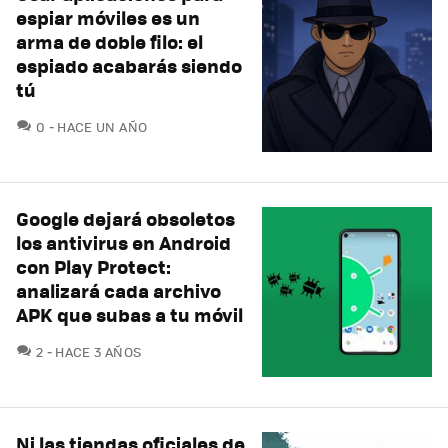
espiar móviles es un
arma de doble filo: el
espiado acabarás siendo
tú
COMENTARIOS
0
HACE UN AÑO
Google dejará obsoletos
los antivirus en Android
con Play Protect:
analizará cada archivo
APK que subas a tu móvil
COMENTARIOS
2
HACE 3 AÑOS
Ni las tiendas oficiales de