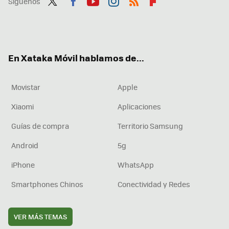
Síguenos
Twit
Fac
You
Inst
RSS
Flip
ter
ebo
tub
agr
boa
ok
e
am
rd
En Xataka Móvil hablamos de...
Movistar
Apple
Xiaomi
Aplicaciones
Guías de compra
Territorio Samsung
Android
5g
iPhone
WhatsApp
Smartphones Chinos
Conectividad y Redes
VER MÁS TEMAS