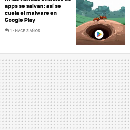
apps se salvan: así se
cuela el malware en
Google Play
COMENTARIOS
1
HACE 3 AÑOS