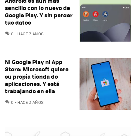
Android es aún más
sencillo con lo nuevo de
Google Play. Y sin perder
tus datos
COMENTARIOS
0
HACE 3 AÑOS
Ni Google Play ni App
Store: Microsoft quiere
su propia tienda de
aplicaciones. Y está
trabajando en ella
COMENTARIOS
0
HACE 3 AÑOS