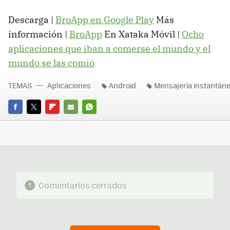
Descarga |
BroApp en Google Play
Más
información |
BroApp
En Xataka Móvil |
Ocho
aplicaciones que iban a comerse el mundo y el
mundo se las comió
TEMAS
Aplicaciones
Android
Mensajería instantán
FACEBOOK
TWITTER
FLIPBOARD
E-
WHATSAPP
MAIL
Comentarios cerrados