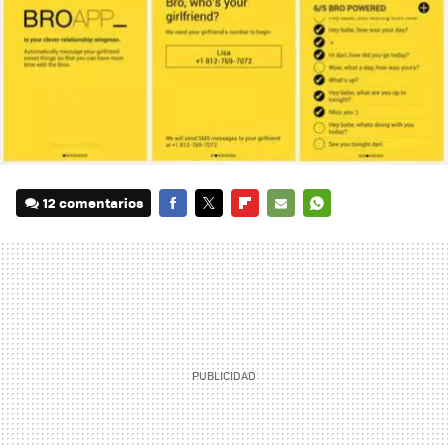
12 comentarios
FACEBOOK
TWITTER
FLIPBOARD
E-
WHATSAPP
MAIL