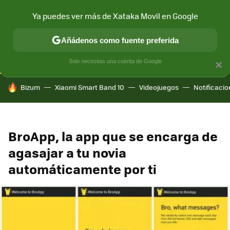
Ya puedes ver más de Xataka Movil en Google
CONECTIVIDAD
MÓVIL Y SOCIEDAD
APLICACIONES
COM
Añádenos como fuente preferida
Solo necesitas una cuenta de Google
×
HOY SE HABLA DE
Bizum
Xiaomi Smart Band 10
Videojuegos
Notificaci
BroApp, la app que se encarga de
agasajar a tu novia
automáticamente por ti