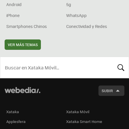
Android
5g
iPhone
WhatsApp
Smartphones Chinos
Conectividad y Redes
VER MÁS TEMAS
BUSCA
SUBIR
Xataka
Xataka Móvil
Applesfera
Xataka Smart Home