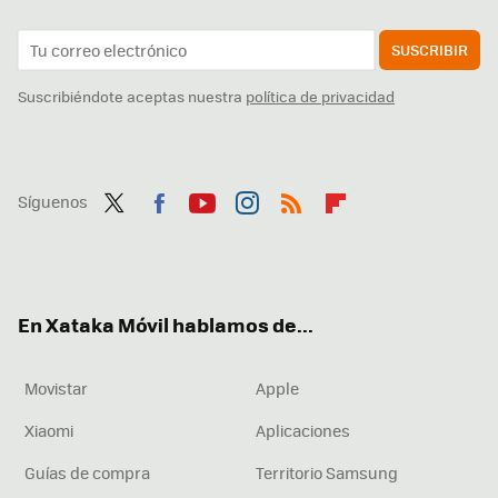
SUSCRIBIR
Suscribiéndote aceptas nuestra
política de privacidad
Síguenos
Twit
Fac
You
Inst
RSS
Flip
ter
ebo
tub
agr
boa
ok
e
am
rd
En Xataka Móvil hablamos de...
Movistar
Apple
Xiaomi
Aplicaciones
Guías de compra
Territorio Samsung