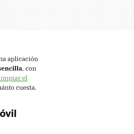
una aplicación
sencilla
, con
limpiar el
ánto cuesta.
óvil