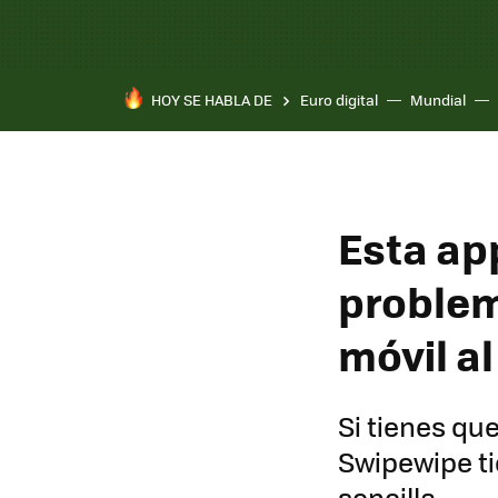
HOY SE HABLA DE
Euro digital
Mundial
Esta ap
problem
móvil al
Si tienes que
Swipewipe ti
sencilla