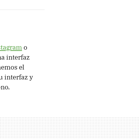
stagram
o
a interfaz
nemos el
 interfaz y
ono.