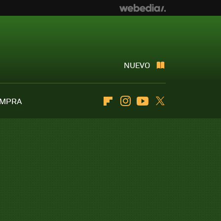
NUEVO
OMPRA
Flipboard
Instagram
Youtube
Twitter