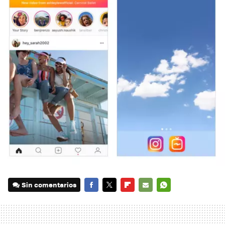
Sin comentarios
FACEBOOK
TWITTER
FLIPBOARD
E-
WHATSAPP
MAIL