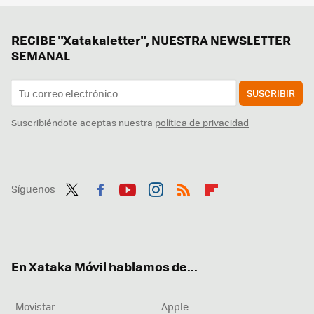
RECIBE "Xatakaletter", NUESTRA NEWSLETTER
SEMANAL
SUSCRIBIR
Suscribiéndote aceptas nuestra
política de privacidad
Síguenos
Twit
Fac
You
Inst
RSS
Flip
ter
ebo
tub
agr
boa
ok
e
am
rd
En Xataka Móvil hablamos de...
Movistar
Apple