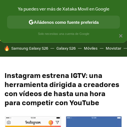
Ya puedes ver más de Xataka Movil en Google
CONECTIVIDAD
MÓVIL Y SOCIEDAD
APLICACIONES
COM
Añádenos como fuente preferida
Solo necesitas una cuenta de Google
×
HOY SE HABLA DE
Samsung Galaxy S26
Galaxy S26
Móviles
Movistar
Instagram estrena IGTV: una
herramienta dirigida a creadores
con vídeos de hasta una hora
para competir con YouTube