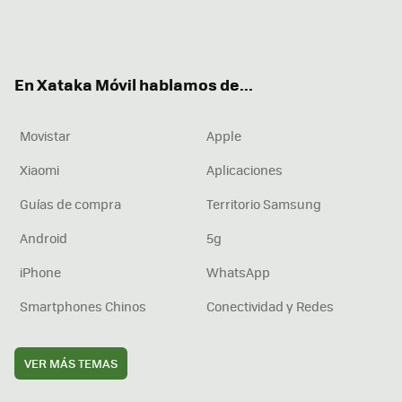
Twit
Fac
You
Inst
RSS
Flip
ter
ebo
tub
agr
boa
ok
e
am
rd
En Xataka Móvil hablamos de...
Movistar
Apple
Xiaomi
Aplicaciones
Guías de compra
Territorio Samsung
Android
5g
iPhone
WhatsApp
Smartphones Chinos
Conectividad y Redes
VER MÁS TEMAS