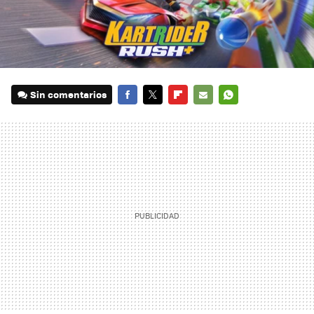
Sin comentarios
FACEBOOK
TWITTER
FLIPBOARD
E-
WHATSAPP
MAIL