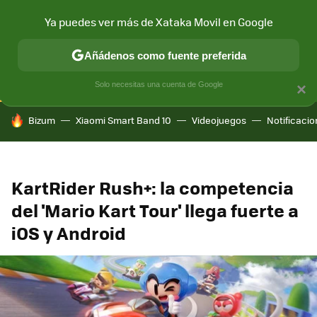
Ya puedes ver más de Xataka Movil en Google
CONECTIVIDAD
MÓVIL Y SOCIEDAD
APLICACIONES
COM
Añádenos como fuente preferida
Solo necesitas una cuenta de Google
×
HOY SE HABLA DE
Bizum
Xiaomi Smart Band 10
Videojuegos
Notificaci
KartRider Rush+: la competencia
del 'Mario Kart Tour' llega fuerte a
iOS y Android