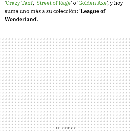
'
Crazy Taxi
', '
Street of Rage
' o '
Golden Axe
', y hoy
suma uno más a su colección:
'League of
Wonderland
'.