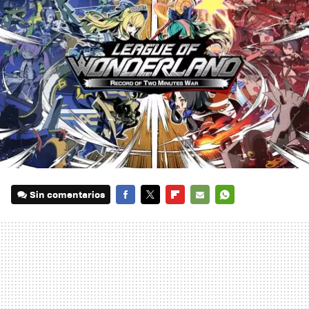
Sin comentarios
FACEBOOK
TWITTER
FLIPBOARD
E-
WHATSAPP
MAIL