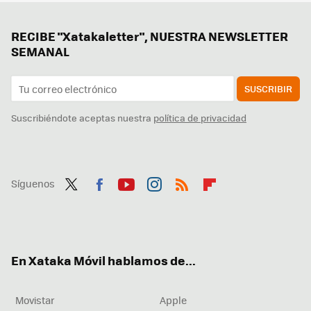
RECIBE "Xatakaletter", NUESTRA NEWSLETTER
SEMANAL
SUSCRIBIR
Suscribiéndote aceptas nuestra
política de privacidad
Síguenos
Twit
Fac
You
Inst
RSS
Flip
ter
ebo
tub
agr
boa
ok
e
am
rd
En Xataka Móvil hablamos de...
Movistar
Apple