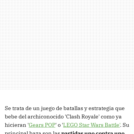
Se trata de un juego de batallas y estrategia que
bebe del archiconocido 'Clash Royale' como ya
hicieran '
Gears POP
' o '
LEGO Star Wars Battle'
. Su
principal baza son las
partidas uno contra uno