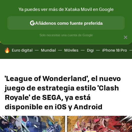
Ya puedes ver más de Xataka Movil en Google
CONECTIVIDAD
MÓVIL Y SOCIEDAD
APLICACIONES
COM
Añádenos como fuente preferida
Solo necesitas una cuenta de Google
×
HOY SE HABLA DE
Euro digital
Mundial
Móviles
Digi
iPhone 18 Pro
'League of Wonderland', el nuevo
juego de estrategia estilo 'Clash
Royale' de SEGA, ya está
disponible en iOS y Android