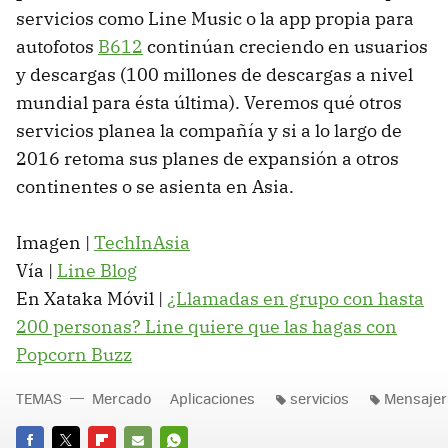
servicios como Line Music o la app propia para
autofotos
B612
continúan creciendo en usuarios
y descargas (100 millones de descargas a nivel
mundial para ésta última). Veremos qué otros
servicios planea la compañía y si a lo largo de
2016 retoma sus planes de expansión a otros
continentes o se asienta en Asia.
Imagen |
TechInAsia
Vía |
Line Blog
En Xataka Móvil |
¿Llamadas en grupo con hasta
200 personas? Line quiere que las hagas con
Popcorn Buzz
TEMAS
Mercado
Aplicaciones
servicios
Mensajer