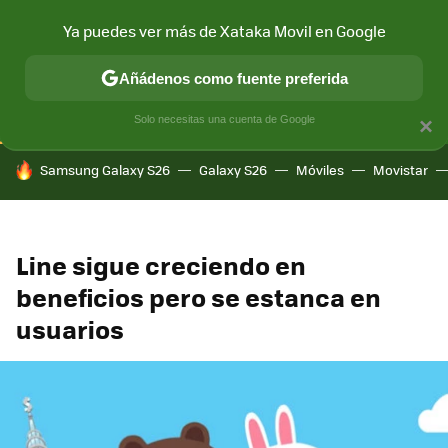
Ya puedes ver más de Xataka Movil en Google
CONECTIVIDAD
MÓVIL Y SOCIEDAD
APLICACIONES
COM
Añádenos como fuente preferida
Solo necesitas una cuenta de Google
×
HOY SE HABLA DE
Samsung Galaxy S26
Galaxy S26
Móviles
Movistar
Line sigue creciendo en
beneficios pero se estanca en
usuarios