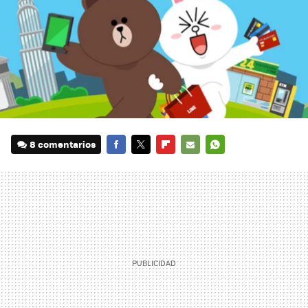
8 comentarios
FACEBOOK
TWITTER
FLIPBOARD
E-
WHATSAPP
MAIL