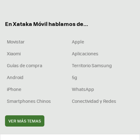
ter
ebo
tub
agr
boa
ok
e
am
rd
En Xataka Móvil hablamos de...
Movistar
Apple
Xiaomi
Aplicaciones
Guías de compra
Territorio Samsung
Android
5g
iPhone
WhatsApp
Smartphones Chinos
Conectividad y Redes
VER MÁS TEMAS